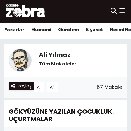
Yazarlar
Nöbetçi Eczaneler
Yazarlar
Ekonomi
Gündem
Siyaset
Resmi R
Ekonomi
Hava Durumu
Kültür-Sanat
Trafik Durumu
Ali Yılmaz
Tüm Makaleleri
Yerel
Süper Lig Puan Durumu ve Fikstür
Spor
Tüm Manşetler
Paylaş
-
+
67 Makale
A
A
Son Dakika Haberleri
GÖKYÜZÜNE YAZILAN ÇOCUKLUK.
Haber Arşivi
UÇURTMALAR