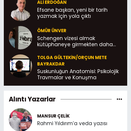
ALI ERDOĞAN
Efsane başkan, yeni bir tarih
yazmak için yola çıktı
ÖMÜR ÜNVER
Schengen vizesi almak
kütüphaneye girmekten daha
kolay; Yönetmelik böyle Abicimm!
TOLGA GÜLTEKIN/ORÇUN METE
BAYRAKDAR
Suskunluğun Anatomisi: Psikolojik
Travmalar ve Konuşma
Alıntı Yazarlar
MANSUR ÇELIK
Rahmi Yıldırım’a veda yazısı