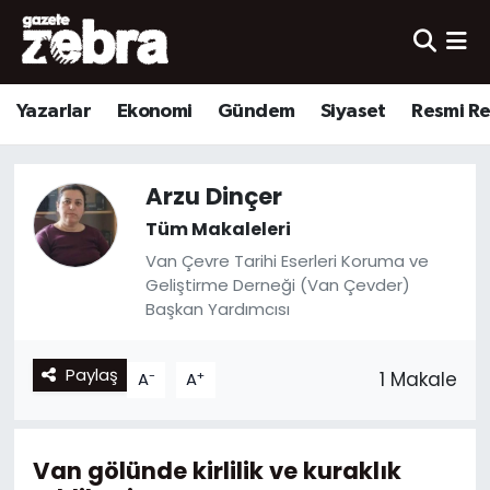
Yazarlar
Nöbetçi Eczaneler
Yazarlar
Ekonomi
Gündem
Siyaset
Resmi R
Ekonomi
Hava Durumu
Arzu Dinçer
Kültür-Sanat
Trafik Durumu
Tüm Makaleleri
Yerel
Süper Lig Puan Durumu ve Fikstür
Van Çevre Tarihi Eserleri Koruma ve
Geliştirme Derneği (Van Çevder)
Spor
Tüm Manşetler
Başkan Yardımcısı
Son Dakika Haberleri
Paylaş
-
+
1 Makale
A
A
Haber Arşivi
Van gölünde kirlilik ve kuraklık