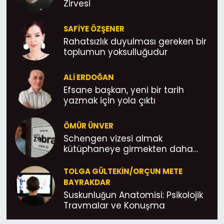
Zirvesi
SAFIYE ÖZŞENER
Rahatsızlık duyulması gereken bir
toplumun yoksulluğudur
ALI ERDOĞAN
Efsane başkan, yeni bir tarih
yazmak için yola çıktı
ÖMÜR ÜNVER
Schengen vizesi almak
kütüphaneye girmekten daha
kolay; Yönetmelik böyle Abicimm!
TOLGA GÜLTEKIN/ORÇUN METE
BAYRAKDAR
Suskunluğun Anatomisi: Psikolojik
Travmalar ve Konuşma