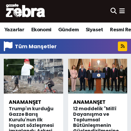
Yazarlar
Nöbetçi Eczaneler
Yazarlar
Ekonomi
Gündem
Siyaset
Resmi R
Ekonomi
Hava Durumu
Tüm Manşetler
Kültür-Sanat
Trafik Durumu
Yerel
Süper Lig Puan Durumu ve Fikstür
Spor
Tüm Manşetler
Son Dakika Haberleri
ANAMANŞET
ANAMANŞET
Trump'ın kurduğu
12 maddelik "Millî
Haber Arşivi
Gazze Barış
Dayanışma ve
Kurulu'nun ilk
Toplumsal
inşaat sözleşmesi
Bütünleşmenin
imzalandı; Askeri
Güçlendirilmesine