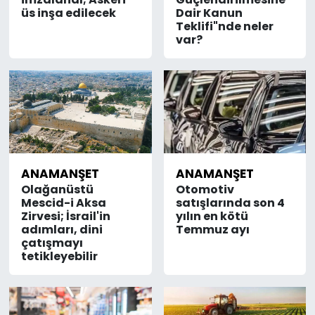
üs inşa edilecek
Dair Kanun
Teklifi"nde neler
var?
ANAMANŞET
ANAMANŞET
Olağanüstü
Otomotiv
Mescid-i Aksa
satışlarında son 4
Zirvesi; İsrail'in
yılın en kötü
adımları, dini
Temmuz ayı
çatışmayı
tetikleyebilir