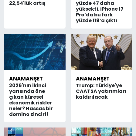
22,54'lük artış
yüzde 47 daha
yüksekti. iPhone 17
Pro’da bu fark
yüzde 119’a çıktı
ANAMANŞET
ANAMANŞET
2026'nın ikinci
Trump: Türkiye'ye
yarısında öne
CAATSA yatırımları
çıkan küresel
kaldırılacak
ekonomik riskler
neler? Hassas bir
domino zinciri!