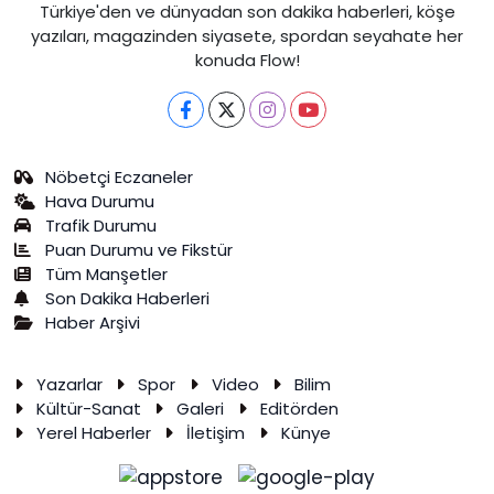
Türkiye'den ve dünyadan son dakika haberleri, köşe
yazıları, magazinden siyasete, spordan seyahate her
konuda Flow!
Nöbetçi Eczaneler
Hava Durumu
Trafik Durumu
Puan Durumu ve Fikstür
Tüm Manşetler
Son Dakika Haberleri
Haber Arşivi
Yazarlar
Spor
Video
Bilim
Kültür-Sanat
Galeri
Editörden
Yerel Haberler
İletişim
Künye