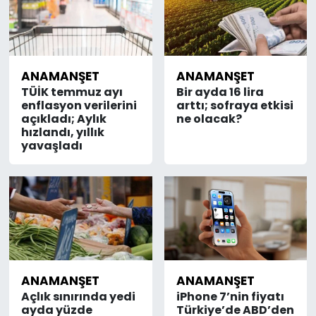
ANAMANŞET
ANAMANŞET
TÜİK temmuz ayı
Bir ayda 16 lira
enflasyon verilerini
arttı; sofraya etkisi
açıkladı; Aylık
ne olacak?
hızlandı, yıllık
yavaşladı
ANAMANŞET
ANAMANŞET
Açlık sınırında yedi
iPhone 7’nin fiyatı
ayda yüzde
Türkiye’de ABD’den