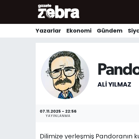
Yazarlar
Nöbetçi Eczaneler
Yazarlar
Ekonomi
Gündem
Siy
Ekonomi
Hava Durumu
Kültür-Sanat
Trafik Durumu
Pando
Yerel
Süper Lig Puan Durumu ve Fikstür
ALI YILMAZ
Spor
Tüm Manşetler
Son Dakika Haberleri
07.11.2025 - 22:56
YAYINLANMA
Haber Arşivi
Dilimize yerleşmiş Pandoranın k