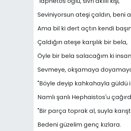
"laphetos oğlu, sivri akıllı kişi,
Seviniyorsun ateşi çaldın, beni a
Ama bil ki dert açtın kendi başı
Çaldığın ateşe karşılık bir bela,
Öyle bir bela salacağım ki insan
Sevmeye, okşamaya doyamayac
"Böyle deyip kahkahayla güldü in
Namlı şanlı Hephaistos'u çağır
"Bir parça toprak al, suyla karıştı
Bedeni güzelim genç kızlara.