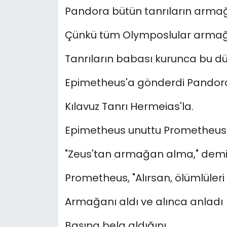
Pandora bütün tanrıların arma
Çünkü tüm Olymposlular armağa
Tanrıların babası kurunca bu dü
Epimetheus'a gönderdi Pandora
Kılavuz Tanrı Hermeias'la.
Epimetheus unuttu Prometheus'u
"Zeus'tan armağan alma," demi
Prometheus, "Alırsan, ölümlüleri
Armağanı aldı ve alınca anladı
Başına bela aldığını.