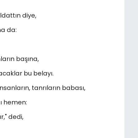
ldattın diye,
na da:
ların başına,
aklar bu belayı.
sanların, tanrıların babası,
dı hemen:
r," dedi,