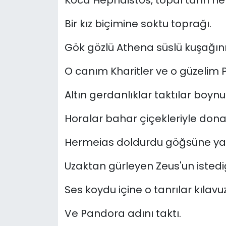
Koca Hephaistos, topal tanrı 
Bir kız biçimine soktu toprağı.
Gök gözlü Athena süslü kuşağını 
O canım Kharitler ve o güzelim 
Altın gerdanlıklar taktılar boyn
Horalar bahar çiçekleriyle donatt
Hermeias doldurdu göğsüne yal
Uzaktan gürleyen Zeus'un istedi
Ses koydu içine o tanrılar kılavu
Ve Pandora adını taktı.