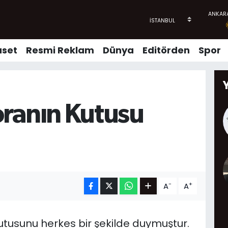
aset
Resmi Reklam
Dünya
Editörden
Spor
ranın Kutusu
-
+
A
A
utusunu herkes bir şekilde duymuştur.