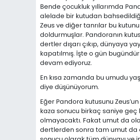
Bende çocukluk yıllarımda Pan
alelade bir kutudan bahsedildiğ
Zeus ve diğer tanrılar bu kutunun
doldurmuşlar. Pandoranın kutusu
dertler dışarı çıkıp, dünyaya ya
kapatılmış. İşte o gün bugün
devam ediyoruz.
En kısa zamanda bu umudu ya
diye düşünüyorum.
Eğer Pandora kutusunu Zeus’un
kaza sonucu birkaç saniye geç 
olmayacaktı. Fakat umut da ol
dertlerden sonra tam umut da d
sonucu olarak tüm dünyayı ve ins