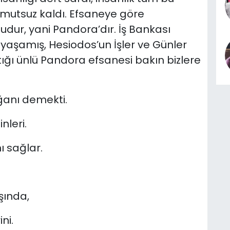
 umutsuz kaldı. Efsaneye göre
udur, yani Pandora’dır. İş Bankası
 yaşamış, Hesiodos’un İşler ve Günler
ttığı ünlü Pandora efsanesi bakın bizlere
ğanı demekti.
nleri.
ı sağlar.
şında,
ni.