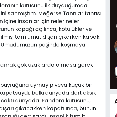
doranın kutusunu ilk duyduğumda
ini sanmıştım. Meğerse Tanrılar tanrısı
 içine insanlar için neler neler
nun kapağı açılınca, kötülükler ve
yılmış, tam umut dışarı çıkarken kapak
dür Umudumuzun peşinde koşmaya
şamak çok uzaklarda olmasa gerek
 buyruğuna uymayıp veya küçük bir
kapatsaydı, belki dünyada dert eksik
acaktı dünyada. Pandora kutusunu,
ışarı çıkacakken kapatılınca, bunun
anlığı dert sardı, insanlık tüm bu