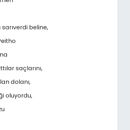
hemen
sarıverdi beline,
Peitho
una
ılar saçlarını,
an dolanı,
ği oluyordu,
zu