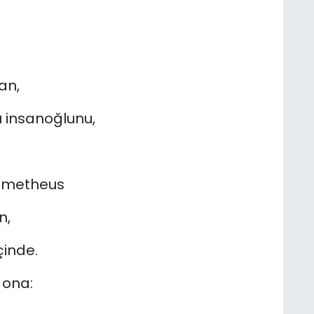
an,
 insanoğlunu,
rometheus
n,
çinde.
 ona: