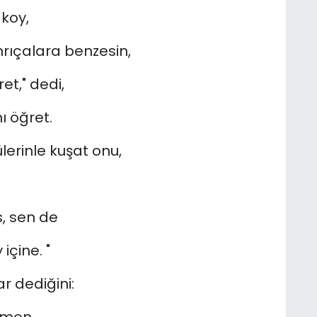
 koy,
nrıçalara benzesin,
et," dedi,
 öğret.
lerinle kuşat onu,
, sen de
 içine. "
r dediğini: