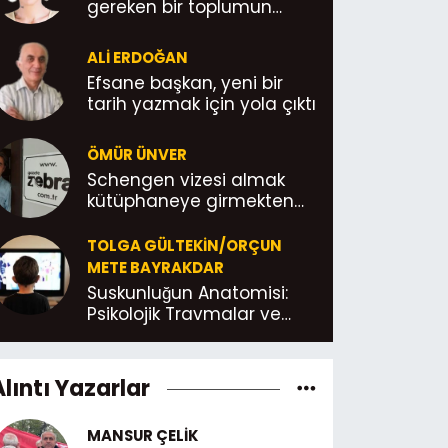
gereken bir toplumun
yoksulluğudur
ALI ERDOĞAN
Efsane başkan, yeni bir
tarih yazmak için yola çıktı
ÖMÜR ÜNVER
Schengen vizesi almak
kütüphaneye girmekten
daha kolay; Yönetmelik
böyle Abicimm!
TOLGA GÜLTEKIN/ORÇUN
METE BAYRAKDAR
Suskunluğun Anatomisi:
Psikolojik Travmalar ve
Konuşma
Alıntı Yazarlar
MANSUR ÇELIK