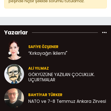
peşinde hiçbir şekilde sorumlu tutulamaz.
Yazarlar
SAFIYE ÖZŞENER
“Kırkayağın İkilemi"
ALI YILMAZ
GÖKYÜZÜNE YAZILAN ÇOCUKLUK.
UÇURTMALAR
BAHTIYAR TÜRKER
NATO ve 7-8 Temmuz Ankara Zirvesi