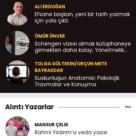
ALI ERDOĞAN
Efsane başkan, yeni bir tarih yazmak
için yola çıktı
ÖMÜR ÜNVER
Schengen vizesi almak kütüphaneye
girmekten daha kolay; Yönetmelik
böyle Abicimm!
TOLGA GÜLTEKIN/ORÇUN METE
BAYRAKDAR
Suskunluğun Anatomisi: Psikolojik
Travmalar ve Konuşma
Alıntı Yazarlar
MANSUR ÇELIK
Rahmi Yıldırım’a veda yazısı