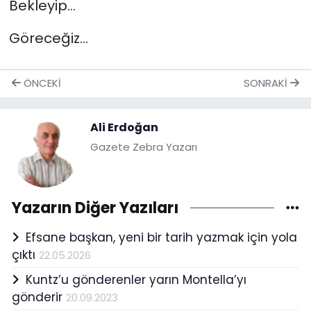
Bekleyip…
Göreceğiz…
ÖNCEKI
SONRAKI
Ali Erdoğan
Gazete Zebra Yazarı
Yazarın Diğer Yazıları
Efsane başkan, yeni bir tarih yazmak için yola
çıktı
22.05.2026
Kuntz’u gönderenler yarın Montella’yı
gönderir
20.09.2023