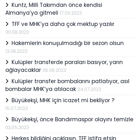
Kuntz, Milli Takımdan önce kendisi
Almanya’ya gitmeli
17.09.2023
TFF ve MHK’ya daha çok mektup yazılır
30.08.2023
Hakemlerin konuşulmadığı bir sezon olsun
13.08.2023
Kulüpler transferde paraları basıyor, yarın
ağlayacaklar
06.08.2023
Kulüpler transfer bombalarını patlatıyor, asıl
bombalar MHK’ya atılacak
24.07.2023
Büyükekşi, MHK için icazet mi bekliyor ?
15.07.2023
Büyükekşi, önce Bandırmaspor olayını temizle
02.05.2023
Herkes bildiğini açıklasın, TFF istifa etsin