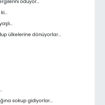
rgilerini ödüyor…
 ki…
yaşlı…
olup ülkelerine dönüyorlar…
…
ğına sokup gidiyorlar…