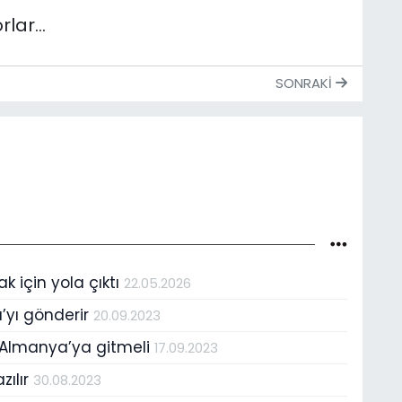
rlar…
SONRAKI
k için yola çıktı
22.05.2026
’yı gönderir
20.09.2023
i Almanya’ya gitmeli
17.09.2023
zılır
30.08.2023