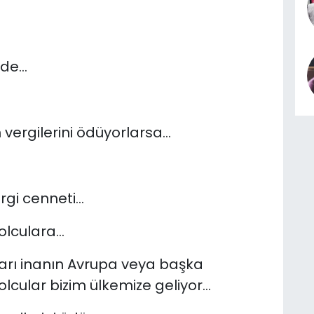
öde…
n vergilerini ödüyorlarsa…
rgi cenneti…
olculara…
ları inanın Avrupa veya başka
olcular bizim ülkemize geliyor…