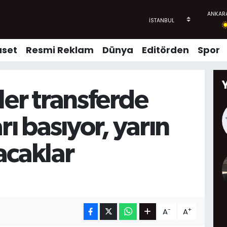
aset
Resmi Reklam
Dünya
Editörden
Spor
ler transferde
rı basıyor, yarın
acaklar
-
+
A
A