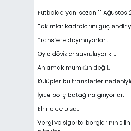
Futbolda yeni sezon 11 Ağustos
Takımlar kadrolarını güçlendiriyo
Transfere doymuyorlar..
Öyle dövizler savruluyor ki…
Anlamak mümkün değil..
Kulüpler bu transferler nedeniyle
İyice borç batağına giriyorlar..
Eh ne de olsa…
Vergi ve sigorta borçlarının sil