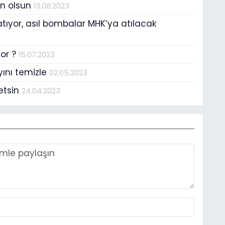
on olsun
13.08.2023
atıyor, asıl bombalar MHK’ya atılacak
yor ?
15.07.2023
ını temizle
02.05.2023
 etsin
24.04.2023