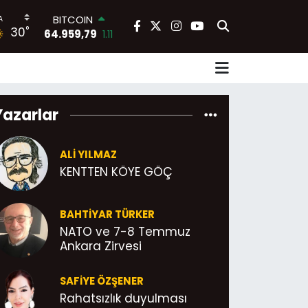
BITCOIN
°
30
64.959,79
1.11
DOLAR
47,7436
0.18
EURO
55,2510
0.32
STERLİN
Yazarlar
64,4811
0.38
GRAM ALTIN
6660.55
0.03
ALI YILMAZ
BİST100
KENTTEN KÖYE GÖÇ
13.779
-14
BAHTIYAR TÜRKER
NATO ve 7-8 Temmuz
Ankara Zirvesi
SAFIYE ÖZŞENER
Rahatsızlık duyulması