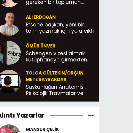
gereken bir toplumun
yoksulluğudur
ALI ERDOĞAN
Efsane başkan, yeni bir
tarih yazmak için yola çıktı
ÖMÜR ÜNVER
Schengen vizesi almak
kütüphaneye girmekten
daha kolay; Yönetmelik
böyle Abicimm!
TOLGA GÜLTEKIN/ORÇUN
METE BAYRAKDAR
Suskunluğun Anatomisi:
Psikolojik Travmalar ve
Konuşma
Alıntı Yazarlar
MANSUR ÇELIK