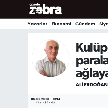
Yazarlar
Nöbetçi Eczaneler
Yazarlar
Ekonomi
Gündem
Siy
Ekonomi
Hava Durumu
Kültür-Sanat
Trafik Durumu
Kulüp
Yerel
Süper Lig Puan Durumu ve Fikstür
parala
Spor
Tüm Manşetler
ağlay
Son Dakika Haberleri
ALI ERDOĞAN
Haber Arşivi
06.08.2023 - 19:14
YAYINLANMA