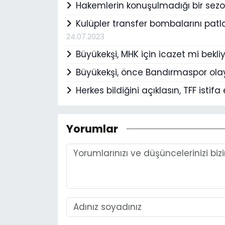
Hakemlerin konuşulmadığı bir sez
Kulüpler transfer bombalarını patl
24.07.2023
Büyükekşi, MHK için icazet mi bekli
Büyükekşi, önce Bandırmaspor olay
Herkes bildiğini açıklasın, TFF istifa
Yorumlar