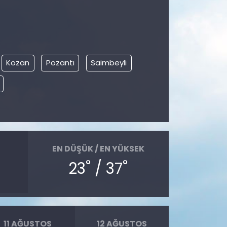
Kozan
Pozantı
Saimbeyli
EN DÜŞÜK / EN YÜKSEK
°
°
23
/ 37
11 AĞUSTOS
12 AĞUSTOS