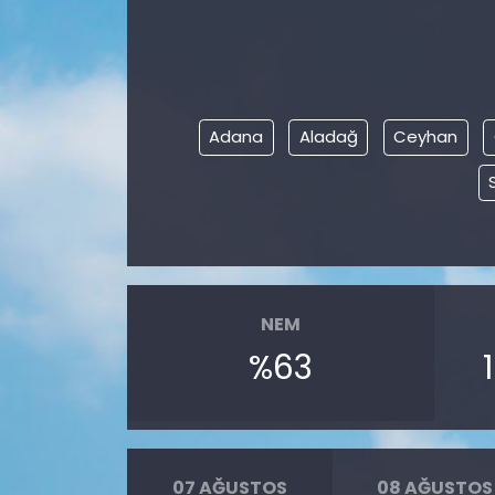
Adana
Aladağ
Ceyhan
NEM
%63
07 AĞUSTOS
08 AĞUSTOS