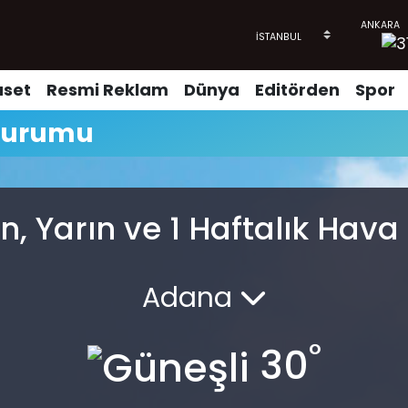
aset
Resmi Reklam
Dünya
Editörden
Spor
Durumu
n, Yarın ve 1 Haftalık Hav
Adana
°
30