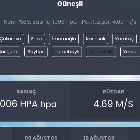
Güneşli
Nem: %63, Basınç: 1006 hpa hPa, Rüzgar: 4.69 m/s
Çukurova
Feke
İmamoğlu
Karaisalı
Karataş
Sarıçam
Seyhan
Tufanbeyli
Yumurtalık
Yüreğir
BASINÇ
RÜZGAR
1006 HPA
4.69 M/S
hpa
09 AĞUSTOS
10 AĞUSTOS