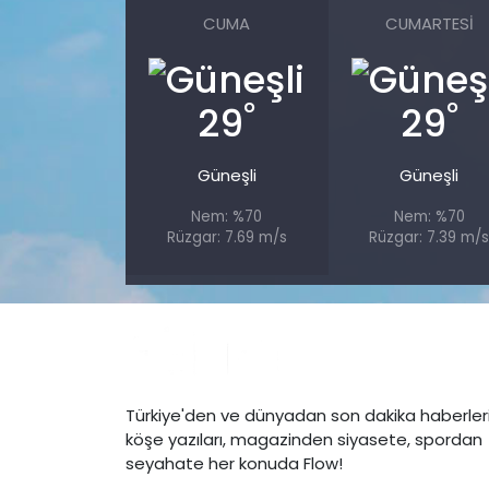
CUMA
CUMARTESI
°
°
29
29
Güneşli
Güneşli
Nem: %70
Nem: %70
Rüzgar: 7.69 m/s
Rüzgar: 7.39 m/
Türkiye'den ve dünyadan son dakika haberleri
köşe yazıları, magazinden siyasete, spordan
seyahate her konuda Flow!