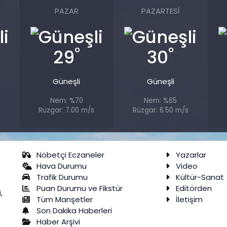
PAZAR
PAZARTESI
°
°
29
30
Güneşli
Güneşli
Nem: %70
Nem: %65
s
Rüzgar: 7.00 m/s
Rüzgar: 6.50 m/s
Nöbetçi Eczaneler
Yazarlar
Hava Durumu
Video
Trafik Durumu
Kültür-Sanat
Puan Durumu ve Fikstür
Editörden
,
Tüm Manşetler
İletişim
Son Dakika Haberleri
Haber Arşivi