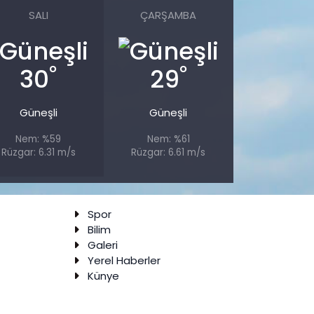
SALI
ÇARŞAMBA
°
°
30
29
Güneşli
Güneşli
Nem: %59
Nem: %61
Rüzgar: 6.31 m/s
Rüzgar: 6.61 m/s
Spor
Bilim
Galeri
Yerel Haberler
Künye