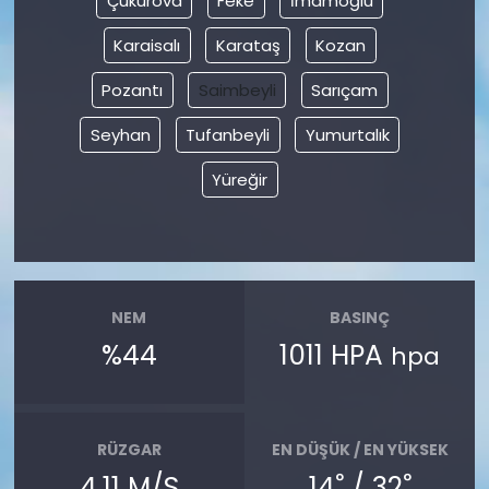
Çukurova
Feke
İmamoğlu
Karaisalı
Karataş
Kozan
Pozantı
Saimbeyli
Sarıçam
Seyhan
Tufanbeyli
Yumurtalık
Yüreğir
NEM
BASINÇ
%44
1011 HPA
hpa
RÜZGAR
EN DÜŞÜK / EN YÜKSEK
°
°
4.11 M/S
14
/ 32