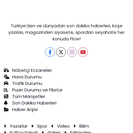
Türkiye'den ve dünyadan son dakika haberleri, köşe
yazıları, magazinden siyasete, spordan seyahate her
konuda Flow!
Nöbetçi Eczaneler
Hava Durumu
Trafik Durumu
Puan Durumu ve Fikstür
Tüm Manşetler
Son Dakika Haberleri
Haber Arşivi
Yazarlar
Spor
Video
Bilim
Kültür-Sanat
Galeri
Editörden