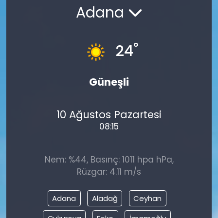
Adana
°
24
Güneşli
10 Ağustos Pazartesi
08:15
Nem: %44, Basınç: 1011 hpa hPa,
Rüzgar: 4.11 m/s
Adana
Aladağ
Ceyhan