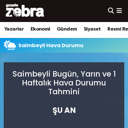
Yazarlar
Nöbetçi Eczaneler
Yazarlar
Ekonomi
Gündem
Siyaset
Resmi R
Ekonomi
Hava Durumu
Saimbeyli Hava Durumu
Kültür-Sanat
Trafik Durumu
Yerel
Süper Lig Puan Durumu ve Fikstür
Saimbeyli Bugün, Yarın ve 1
Spor
Tüm Manşetler
Haftalık Hava Durumu
Tahmini
Son Dakika Haberleri
ŞU AN
Haber Arşivi