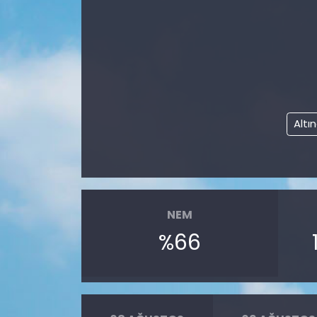
Altı
NEM
%66