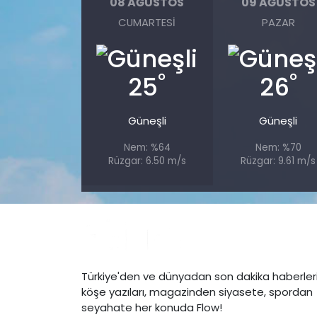
08 AĞUSTOS
09 AĞUSTOS
CUMARTESI
PAZAR
°
°
25
26
Güneşli
Güneşli
Nem: %64
Nem: %70
Rüzgar: 6.50 m/s
Rüzgar: 9.61 m/s
Türkiye'den ve dünyadan son dakika haberleri
köşe yazıları, magazinden siyasete, spordan
seyahate her konuda Flow!