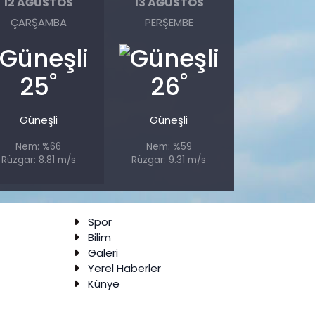
12 AĞUSTOS
13 AĞUSTOS
ÇARŞAMBA
PERŞEMBE
°
°
25
26
Güneşli
Güneşli
Nem: %66
Nem: %59
Rüzgar: 8.81 m/s
Rüzgar: 9.31 m/s
Spor
Bilim
Galeri
Yerel Haberler
Künye