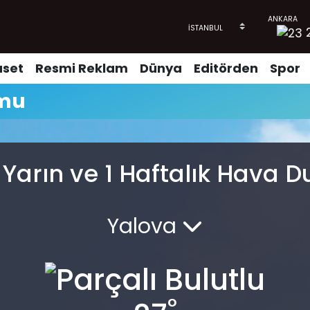
aset
Resmi Reklam
Dünya
Editörden
Spor
umu
 Yarın ve 1 Haftalık Hava 
Yalova
°