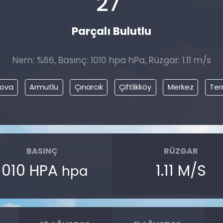
27
Parçalı Bulutlu
Nem: %66, Basınç: 1010 hpa hPa, Rüzgar: 1.11 m/s
nova
Armutlu
Çınarcık
Çiftlikköy
Merkez
Ter
BASINÇ
RÜZGAR
1010 HPA
1.11 M/S
hpa