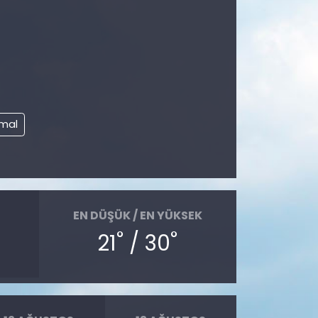
mal
EN DÜŞÜK / EN YÜKSEK
°
°
21
/ 30