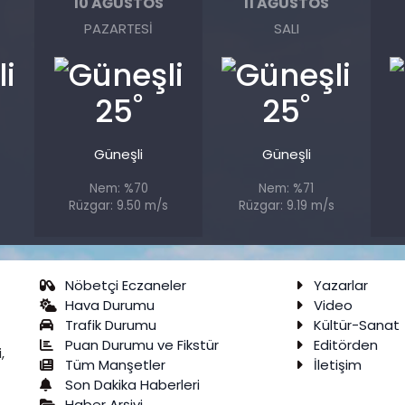
10 AĞUSTOS
11 AĞUSTOS
PAZARTESI
SALI
°
°
25
25
Güneşli
Güneşli
Nem: %70
Nem: %71
Rüzgar: 9.50 m/s
Rüzgar: 9.19 m/s
Nöbetçi Eczaneler
Yazarlar
Hava Durumu
Video
Trafik Durumu
Kültür-Sanat
Puan Durumu ve Fikstür
Editörden
,
Tüm Manşetler
İletişim
Son Dakika Haberleri
Haber Arşivi