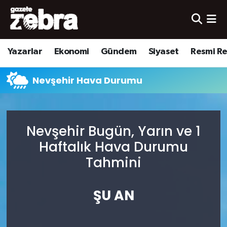
Yazarlar
Nöbetçi Eczaneler
Yazarlar
Ekonomi
Gündem
Siyaset
Resmi R
Ekonomi
Hava Durumu
Nevşehir Hava Durumu
Kültür-Sanat
Trafik Durumu
Yerel
Süper Lig Puan Durumu ve Fikstür
Nevşehir Bugün, Yarın ve 1
Spor
Tüm Manşetler
Haftalık Hava Durumu
Tahmini
Son Dakika Haberleri
ŞU AN
Haber Arşivi