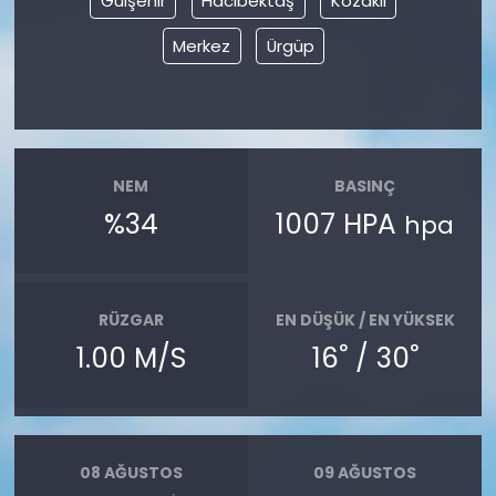
Gülşehir
Hacıbektaş
Kozaklı
Merkez
Ürgüp
NEM
BASINÇ
%34
1007 HPA
hpa
RÜZGAR
EN DÜŞÜK / EN YÜKSEK
°
°
1.00 M/S
16
/ 30
08 AĞUSTOS
09 AĞUSTOS