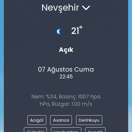
Nevşehir
°
21
Açık
07 Ağustos Cuma
22:45
Nem: %34, Basınç: 1007 hpa
hPa, Rüzgar: 1.00 m/s
Acıgöl
Avanos
Derinkuyu