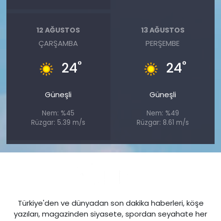
12 AĞUSTOS
13 AĞUSTOS
ÇARŞAMBA
PERŞEMBE
°
°
24
24
Güneşli
Güneşli
Nem: %45
Nem: %49
Rüzgar: 5.39 m/s
Rüzgar: 8.61 m/s
Türkiye'den ve dünyadan son dakika haberleri, köşe
yazıları, magazinden siyasete, spordan seyahate her