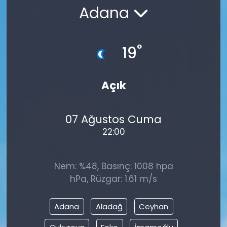
Adana
°
19
Açık
07 Ağustos Cuma
22:00
Nem: %48, Basınç: 1008 hpa
hPa, Rüzgar: 1.61 m/s
Adana
Aladağ
Ceyhan