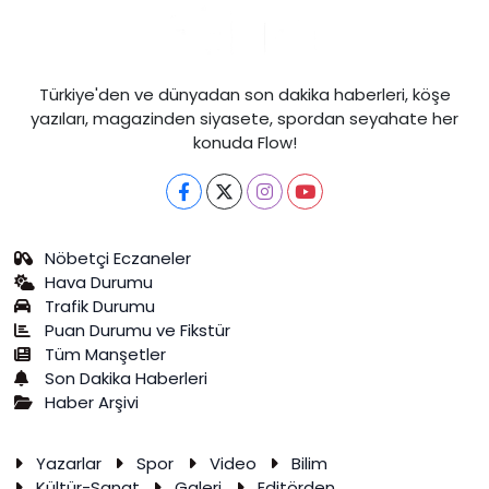
Türkiye'den ve dünyadan son dakika haberleri, köşe
yazıları, magazinden siyasete, spordan seyahate her
konuda Flow!
Nöbetçi Eczaneler
Hava Durumu
Trafik Durumu
Puan Durumu ve Fikstür
Tüm Manşetler
Son Dakika Haberleri
Haber Arşivi
Yazarlar
Spor
Video
Bilim
Kültür-Sanat
Galeri
Editörden