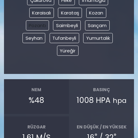
Çukurova
Feke
İmamoğlu
Karaisalı
Karataş
Kozan
Pozantı
Saimbeyli
Sarıçam
Seyhan
Tufanbeyli
Yumurtalık
Yüreğir
NEM
BASINÇ
%48
1008 HPA
hpa
RÜZGAR
EN DÜŞÜK / EN YÜKSEK
°
°
1.61 M/S
16
/ 32