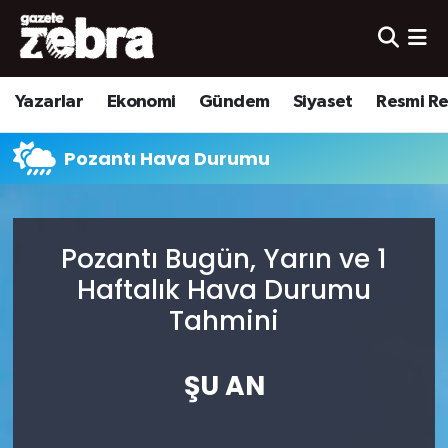
Yazarlar
Nöbetçi Eczaneler
Yazarlar
Ekonomi
Gündem
Siyaset
Resmi R
Ekonomi
Hava Durumu
Pozantı Hava Durumu
Kültür-Sanat
Trafik Durumu
Yerel
Süper Lig Puan Durumu ve Fikstür
Pozantı Bugün, Yarın ve 1
Spor
Tüm Manşetler
Haftalık Hava Durumu
Tahmini
Son Dakika Haberleri
ŞU AN
Haber Arşivi