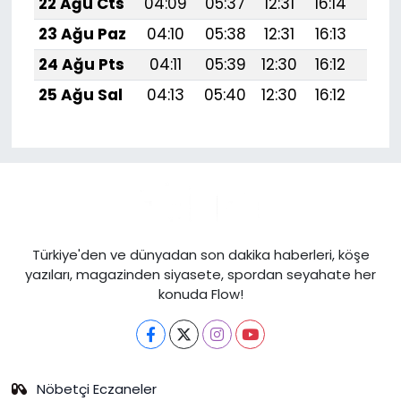
22 Ağu Cts
04:09
05:37
12:31
16:14
19:1
23 Ağu Paz
04:10
05:38
12:31
16:13
19:1
24 Ağu Pts
04:11
05:39
12:30
16:12
19:1
25 Ağu Sal
04:13
05:40
12:30
16:12
19:1
Türkiye'den ve dünyadan son dakika haberleri, köşe
yazıları, magazinden siyasete, spordan seyahate her
konuda Flow!
Nöbetçi Eczaneler