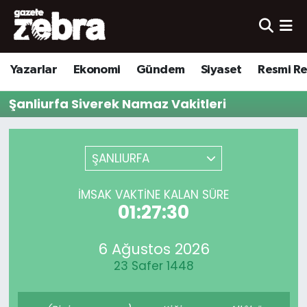
Yazarlar
Nöbetçi Eczaneler
Yazarlar
Ekonomi
Gündem
Siyaset
Resmi R
Ekonomi
Hava Durumu
Şanliurfa Siverek Namaz Vakitleri
Kültür-Sanat
Trafik Durumu
Yerel
Süper Lig Puan Durumu ve Fikstür
ŞANLIURFA
Spor
Tüm Manşetler
İMSAK VAKTINE KALAN SÜRE
01:27:30
Son Dakika Haberleri
6 Ağustos 2026
Haber Arşivi
23 Safer 1448