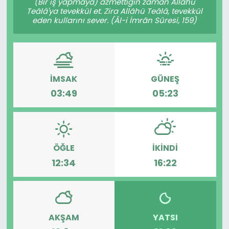
(Bir iş yapmaya) azmettiğin zaman Allâhü
Teâlâ'ya tevekkül et. Zira Allâhü Teâlâ, tevekkül
eden kullarını sever. (Âl-i İmrân Sûresi, 159)
İMSAK
GÜNEŞ
03:49
05:23
ÖĞLE
İKINDI
12:34
16:22
AKŞAM
YATSI