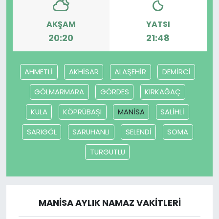
AKŞAM
YATSI
20:20
21:48
AHMETLİ
AKHİSAR
ALAŞEHİR
DEMİRCİ
GÖLMARMARA
GÖRDES
KIRKAĞAÇ
KULA
KÖPRÜBAŞI
MANİSA
SALİHLİ
SARIGÖL
SARUHANLI
SELENDİ
SOMA
TURGUTLU
MANİSA AYLIK NAMAZ VAKITLERI