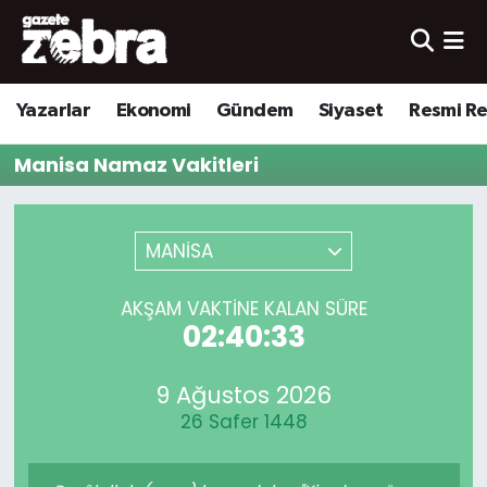
Yazarlar
Nöbetçi Eczaneler
Yazarlar
Ekonomi
Gündem
Siyaset
Resmi R
Ekonomi
Hava Durumu
Manisa Namaz Vakitleri
Kültür-Sanat
Trafik Durumu
Yerel
Süper Lig Puan Durumu ve Fikstür
MANİSA
Spor
Tüm Manşetler
AKŞAM VAKTINE KALAN SÜRE
02:40:33
Son Dakika Haberleri
9 Ağustos 2026
Haber Arşivi
26 Safer 1448