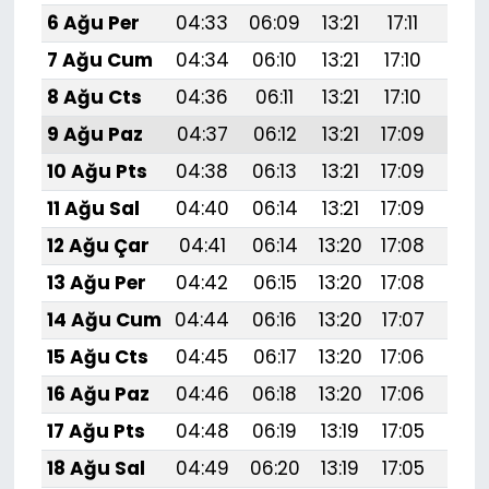
6 Ağu Per
04:33
06:09
13:21
17:11
20:
7 Ağu Cum
04:34
06:10
13:21
17:10
20:
8 Ağu Cts
04:36
06:11
13:21
17:10
20:
9 Ağu Paz
04:37
06:12
13:21
17:09
20:
10 Ağu Pts
04:38
06:13
13:21
17:09
20:
11 Ağu Sal
04:40
06:14
13:21
17:09
20:
12 Ağu Çar
04:41
06:14
13:20
17:08
20:
13 Ağu Per
04:42
06:15
13:20
17:08
20:
14 Ağu Cum
04:44
06:16
13:20
17:07
20:
15 Ağu Cts
04:45
06:17
13:20
17:06
20:
16 Ağu Paz
04:46
06:18
13:20
17:06
20:1
17 Ağu Pts
04:48
06:19
13:19
17:05
20:
18 Ağu Sal
04:49
06:20
13:19
17:05
20: