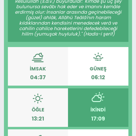
Resûlullah (s.a.v.) buyurdular: "Kimde şu üç şey
bulunursa sevâbı hak eder ve imanını kemâle
erdirmiş olur: İnsanlar arasında geçinebileceği
(güzel) ahlâk, Allâhü Teâlâ'nın haram
kıldıklarından kendisini menedecek verâ ve
cahilin cahilce hareketlerini defedebileceği
hilim (yumuşak huyluluk)." (Hadis-i şerif)
İMSAK
GÜNEŞ
04:37
06:12
ÖĞLE
İKINDI
13:21
17:09