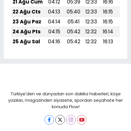
21 Ağu Cum
04:12
05:39
12:33
16:16
19:1
22 Ağu Cts
04:13
05:40
12:33
16:15
19:1
23 Ağu Paz
04:14
05:41
12:33
16:15
19:1
24 Ağu Pts
04:15
05:42
12:32
16:14
19:1
25 Ağu Sal
04:16
05:42
12:32
16:13
19:1
Türkiye'den ve dünyadan son dakika haberleri, köşe
yazıları, magazinden siyasete, spordan seyahate her
konuda Flow!