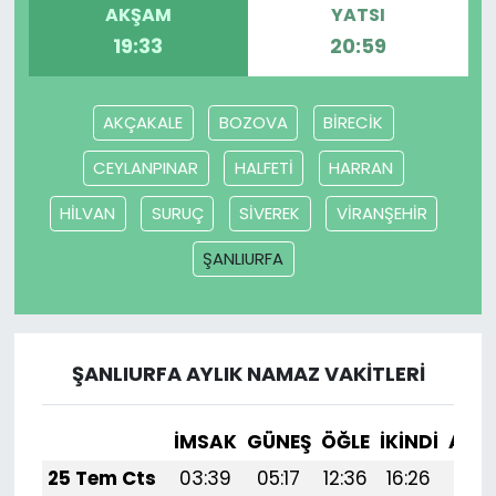
AKŞAM
YATSI
19:33
20:59
AKÇAKALE
BOZOVA
BİRECİK
CEYLANPINAR
HALFETİ
HARRAN
HİLVAN
SURUÇ
SİVEREK
VİRANŞEHİR
ŞANLIURFA
ŞANLIURFA AYLIK NAMAZ VAKITLERI
İMSAK
GÜNEŞ
ÖĞLE
İKINDI
AKŞ
25 Tem Cts
03:39
05:17
12:36
16:26
19: