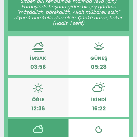
Sizden biri kendisinde, malında veya (din)
kardeşinde hoşuna giden bir şey görürse
"mâşâallah, bârekallâh, Allah mübarek etsin"
diyerek bereketle dua etsin. Çünkü nazar, haktır.
(Hadis-i şerif)
İMSAK
GÜNEŞ
03:56
05:28
ÖĞLE
İKINDI
12:36
16:22