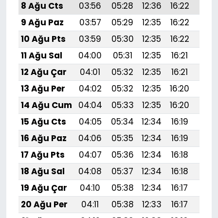
8 Ağu Cts
03:56
05:28
12:36
16:22
19:
9 Ağu Paz
03:57
05:29
12:35
16:22
19:
10 Ağu Pts
03:59
05:30
12:35
16:22
19:3
11 Ağu Sal
04:00
05:31
12:35
16:21
19:
12 Ağu Çar
04:01
05:32
12:35
16:21
19:
13 Ağu Per
04:02
05:32
12:35
16:20
19:
14 Ağu Cum
04:04
05:33
12:35
16:20
19:
15 Ağu Cts
04:05
05:34
12:34
16:19
19:
16 Ağu Paz
04:06
05:35
12:34
16:19
19:
17 Ağu Pts
04:07
05:36
12:34
16:18
19:
18 Ağu Sal
04:08
05:37
12:34
16:18
19:2
19 Ağu Çar
04:10
05:38
12:34
16:17
19:
20 Ağu Per
04:11
05:38
12:33
16:17
19:1