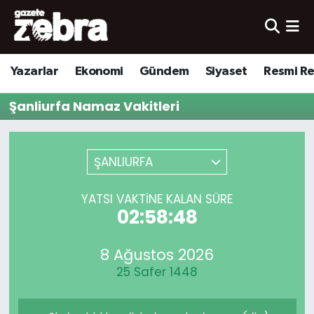
Yazarlar
Nöbetçi Eczaneler
Yazarlar
Ekonomi
Gündem
Siyaset
Resmi R
Ekonomi
Hava Durumu
Şanliurfa Namaz Vakitleri
Kültür-Sanat
Trafik Durumu
Yerel
Süper Lig Puan Durumu ve Fikstür
ŞANLIURFA
Spor
Tüm Manşetler
YATSI VAKTINE KALAN SÜRE
02:58:48
Son Dakika Haberleri
8 Ağustos 2026
Haber Arşivi
25 Safer 1448