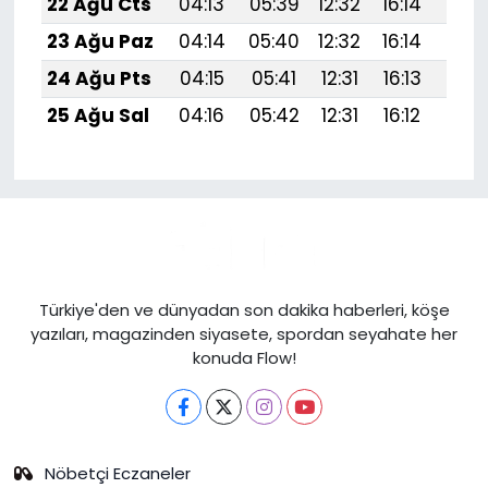
22 Ağu Cts
04:13
05:39
12:32
16:14
19:1
23 Ağu Paz
04:14
05:40
12:32
16:14
19:1
24 Ağu Pts
04:15
05:41
12:31
16:13
19:1
25 Ağu Sal
04:16
05:42
12:31
16:12
19:1
Türkiye'den ve dünyadan son dakika haberleri, köşe
yazıları, magazinden siyasete, spordan seyahate her
konuda Flow!
Nöbetçi Eczaneler