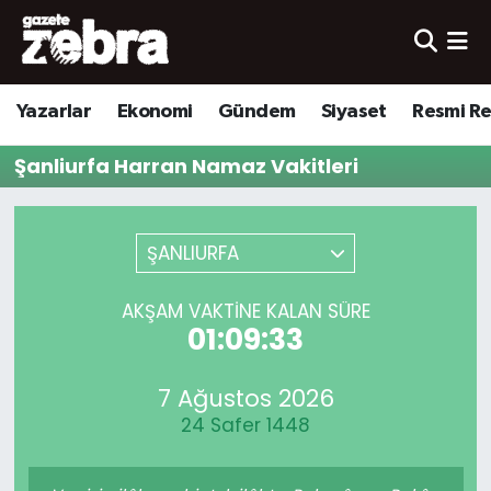
Yazarlar
Nöbetçi Eczaneler
Yazarlar
Ekonomi
Gündem
Siyaset
Resmi R
Ekonomi
Hava Durumu
Şanliurfa Harran Namaz Vakitleri
Kültür-Sanat
Trafik Durumu
Yerel
Süper Lig Puan Durumu ve Fikstür
ŞANLIURFA
Spor
Tüm Manşetler
AKŞAM VAKTINE KALAN SÜRE
01:09:33
Son Dakika Haberleri
7 Ağustos 2026
Haber Arşivi
24 Safer 1448