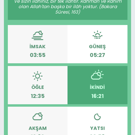
Ve sizin ilâhınız, bir tek ilâhtır. Rahmân ve Rahîm
olan Allah'tan başka bir ilâh yoktur. (Bakara
Sûresi, 163)
İMSAK
GÜNEŞ
03:55
05:27
ÖĞLE
İKINDI
12:35
16:21
AKŞAM
YATSI