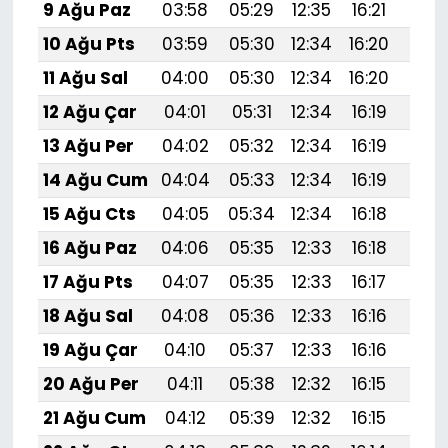
9 Ağu Paz
03:58
05:29
12:35
16:21
19:
10 Ağu Pts
03:59
05:30
12:34
16:20
19:
11 Ağu Sal
04:00
05:30
12:34
16:20
19:
12 Ağu Çar
04:01
05:31
12:34
16:19
19:
13 Ağu Per
04:02
05:32
12:34
16:19
19:
14 Ağu Cum
04:04
05:33
12:34
16:19
19:
15 Ağu Cts
04:05
05:34
12:34
16:18
19:
16 Ağu Paz
04:06
05:35
12:33
16:18
19:
17 Ağu Pts
04:07
05:35
12:33
16:17
19:2
18 Ağu Sal
04:08
05:36
12:33
16:16
19:
19 Ağu Çar
04:10
05:37
12:33
16:16
19:1
20 Ağu Per
04:11
05:38
12:32
16:15
19:1
21 Ağu Cum
04:12
05:39
12:32
16:15
19:1