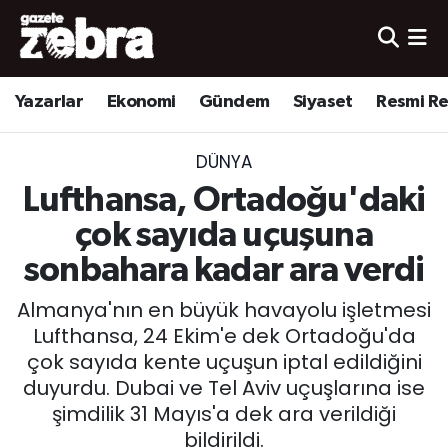
Yazarlar
Nöbetçi Eczaneler
Yazarlar
Ekonomi
Gündem
Siyaset
Resmi R
Ekonomi
Hava Durumu
DÜNYA
Kültür-Sanat
Trafik Durumu
Lufthansa, Ortadoğu'daki
Yerel
Süper Lig Puan Durumu ve Fikstür
çok sayıda uçuşuna
sonbahara kadar ara verdi
Spor
Tüm Manşetler
Almanya'nın en büyük havayolu işletmesi
Son Dakika Haberleri
Lufthansa, 24 Ekim'e dek Ortadoğu'da
çok sayıda kente uçuşun iptal edildiğini
Haber Arşivi
duyurdu. Dubai ve Tel Aviv uçuşlarına ise
şimdilik 31 Mayıs'a dek ara verildiği
bildirildi.