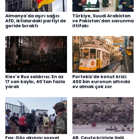
Almanya'da aşırı sağcı
Türkiye, Suudi Arabistan
AfD, iktidardaki partiyi de
ve Pakistan'dan savunma
geride bıraktı
ittifakı
Kiev'e Rus saldırısı; En az
Portekiz’de konut krizi;
17 can kaybı, 40'tan fazla
400 bin euronun altında
yaralı
ev almak çok zor
Fas: Göç akınını sosyal
AB, Ceuta kriziyle ilgili