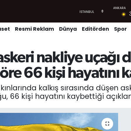
aset
Resmi Reklam
Dünya
Editörden
Spor
keri nakliye uçağı dü
öre 66 kişi hayatını 
kınlarında kalkış sırasında düşen as
, 66 kişi hayatını kaybettiği açıklan