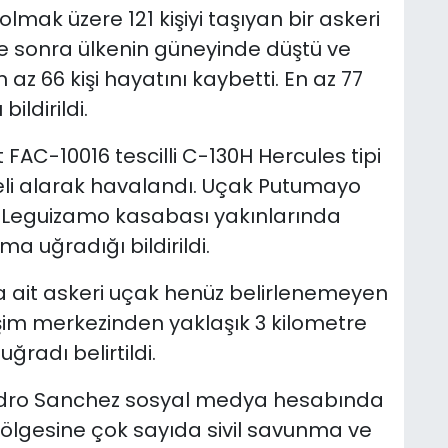
ak üzere 121 kişiyi taşıyan bir askeri
re sonra ülkenin güneyinde düştü ve
 az 66 kişi hayatını kaybetti. En az 77
bildirildi.
FAC-10016 tescilli C-130H Hercules tipi
neli alarak havalandı. Uçak Putumayo
 Leguizamo kasabası yakınlarında
ma uğradığı bildirildi.
 ait askeri uçak henüz belirlenemeyen
şim merkezinden yaklaşık 3 kilometre
radı belirtildi.
dro Sanchez sosyal medya hesabında
lgesine çok sayıda sivil savunma ve