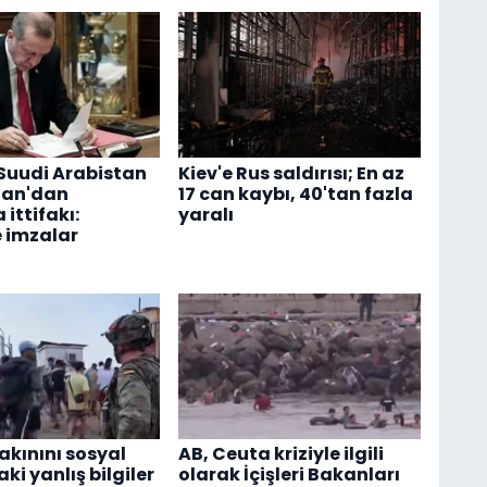
 Suudi Arabistan
Kiev'e Rus saldırısı; En az
tan'dan
17 can kaybı, 40'tan fazla
ittifakı:
yaralı
 imzalar
akınını sosyal
AB, Ceuta kriziyle ilgili
i yanlış bilgiler
olarak İçişleri Bakanları