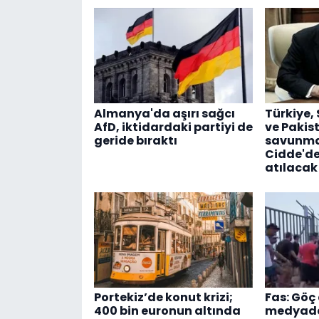
Almanya'da aşırı sağcı
Türkiye,
AfD, iktidardaki partiyi de
ve Pakis
geride bıraktı
savunma 
Cidde'de
atılacak
Portekiz’de konut krizi;
Fas: Göç 
400 bin euronun altında
medyadak