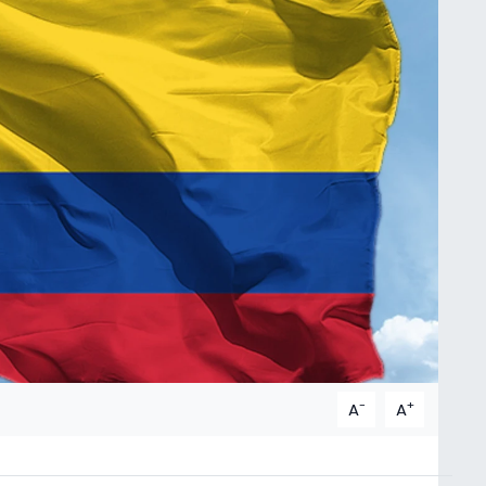
-
+
A
A