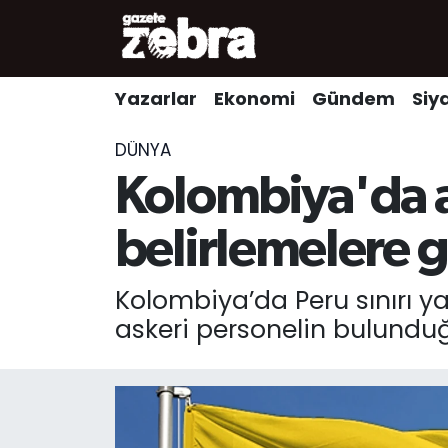
Yazarlar
Nöbetçi Eczaneler
Yazarlar
Ekonomi
Gündem
Siy
Ekonomi
Hava Durumu
DÜNYA
Kültür-Sanat
Trafik Durumu
Kolombiya'da as
Yerel
Süper Lig Puan Durumu ve Fikstür
belirlemelere g
Spor
Tüm Manşetler
Kolombiya’da Peru sınırı ya
askeri personelin bulunduğu
Son Dakika Haberleri
Haber Arşivi