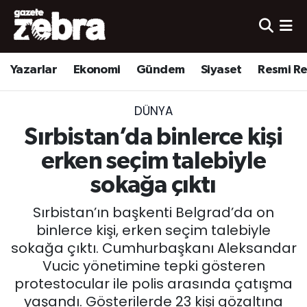
Yazarlar
Nöbetçi Eczaneler
Yazarlar
Ekonomi
Gündem
Siyaset
Resmi R
Ekonomi
Hava Durumu
DÜNYA
Kültür-Sanat
Trafik Durumu
Sırbistan’da binlerce kişi
Yerel
Süper Lig Puan Durumu ve Fikstür
erken seçim talebiyle
sokağa çıktı
Spor
Tüm Manşetler
Sırbistan’ın başkenti Belgrad’da on
Son Dakika Haberleri
binlerce kişi, erken seçim talebiyle
sokağa çıktı. Cumhurbaşkanı Aleksandar
Haber Arşivi
Vucic yönetimine tepki gösteren
protestocular ile polis arasında çatışma
yaşandı. Gösterilerde 23 kişi gözaltına