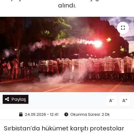
alındı.
Paylaş
-
+
A
A
24.05.2026 - 12:41
Okunma Süresi: 2 Dk
Sırbistan’da hükümet karşıtı protestolar