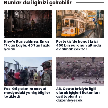
Bunlar da ilginizi çekebilir
Kiev'e Rus saldırısı; En az
Portekiz’de konut krizi;
17 can kaybı, 40'tan fazla
400 bin euronun altında
yaralı
ev almak çok zor
Fas: Göç akınını sosyal
AB, Ceuta kriziyle ilgili
medyadaki yanlış bilgiler
olarak İçişleri Bakanları
tetikledi
acil toplantısı
düzenleyecek