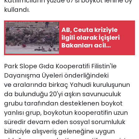
Katılımcıların yüzde 67'si boykot lehine oy
kullandı.
AB, Ceuta kriziyle
ilgili olarak İçişleri
Bakanları acil
toplantısı
düzenleyecek
Park Slope Gıda Kooperatifi Filistin'le
Dayanışma Üyeleri önderliğindeki
ve
aralarında birkaç Yahudi kuruluşunun
da bulunduğu 20'yi aşkın savunuculuk
grubu tarafından desteklenen boykot
yanlısı grup, boykotun kooperatifin uzun
süredir devam eden sosyal sorumluluk
bilinciyle alışveriş geleneğine uygun