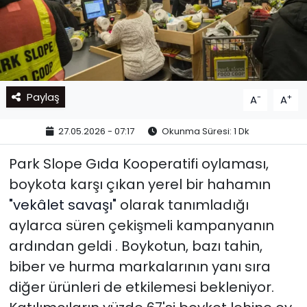
Paylaş
-
+
A
A
27.05.2026 - 07:17
Okunma Süresi: 1 Dk
Park Slope Gıda Kooperatifi oylaması,
boykota karşı çıkan yerel bir hahamın
"vekâlet savaşı"
olarak tanımladığı
aylarca süren çekişmeli kampanyanın
ardından geldi . Boykotun, bazı tahin,
biber ve hurma markalarının yanı sıra
diğer ürünleri de etkilemesi bekleniyor.