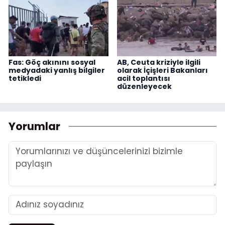
Fas: Göç akınını sosyal
AB, Ceuta kriziyle ilgili
medyadaki yanlış bilgiler
olarak İçişleri Bakanları
tetikledi
acil toplantısı
düzenleyecek
Yorumlar