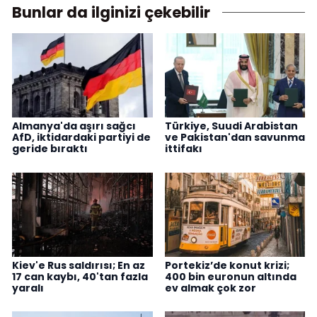
Bunlar da ilginizi çekebilir
Almanya'da aşırı sağcı
Türkiye, Suudi Arabistan
AfD, iktidardaki partiyi de
ve Pakistan'dan savunma
geride bıraktı
ittifakı
Kiev'e Rus saldırısı; En az
Portekiz’de konut krizi;
17 can kaybı, 40'tan fazla
400 bin euronun altında
yaralı
ev almak çok zor