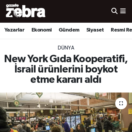
Yazarlar
Nöbetçi Eczaneler
Yazarlar
Ekonomi
Gündem
Siyaset
Resmi R
Ekonomi
Hava Durumu
DÜNYA
Kültür-Sanat
Trafik Durumu
New York Gıda Kooperatifi,
Yerel
Süper Lig Puan Durumu ve Fikstür
İsrail ürünlerini boykot
etme kararı aldı
Spor
Tüm Manşetler
Son Dakika Haberleri
Haber Arşivi