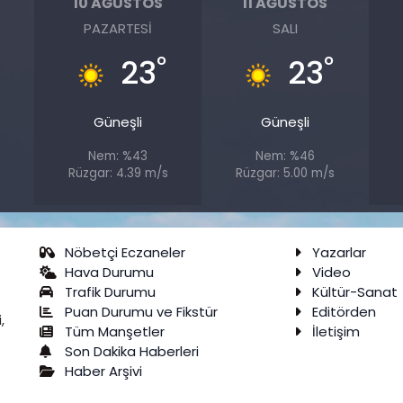
10 AĞUSTOS
11 AĞUSTOS
PAZARTESI
SALI
°
°
°
23
23
Güneşli
Güneşli
Nem: %43
Nem: %46
s
Rüzgar: 4.39 m/s
Rüzgar: 5.00 m/s
Nöbetçi Eczaneler
Yazarlar
Hava Durumu
Video
Trafik Durumu
Kültür-Sanat
Puan Durumu ve Fikstür
Editörden
,
Tüm Manşetler
İletişim
Son Dakika Haberleri
Haber Arşivi