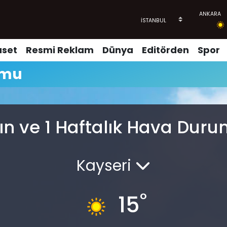
aset
Resmi Reklam
Dünya
Editörden
Spor
umu
ın ve 1 Haftalık Hava Dur
Kayseri
°
15