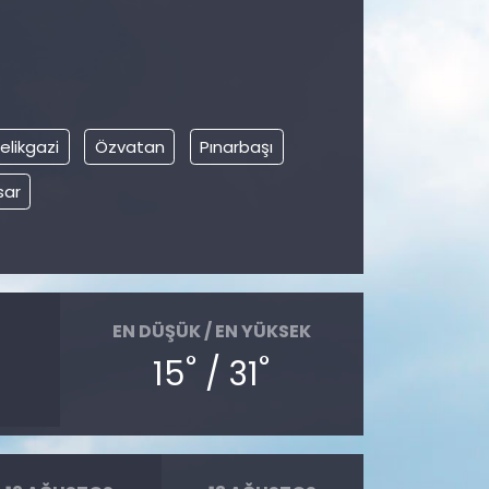
elikgazi
Özvatan
Pınarbaşı
sar
EN DÜŞÜK / EN YÜKSEK
°
°
15
/ 31