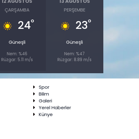
12 AĞUSTOS
13 AĞUSTOS
ÇARŞAMBA
PERŞEMBE
°
°
24
23
Güneşli
Güneşli
Nem: %46
Nem: %47
Rüzgar: 5.11 m/s
Rüzgar: 8.89 m/s
Spor
Bilim
Galeri
Yerel Haberler
Künye