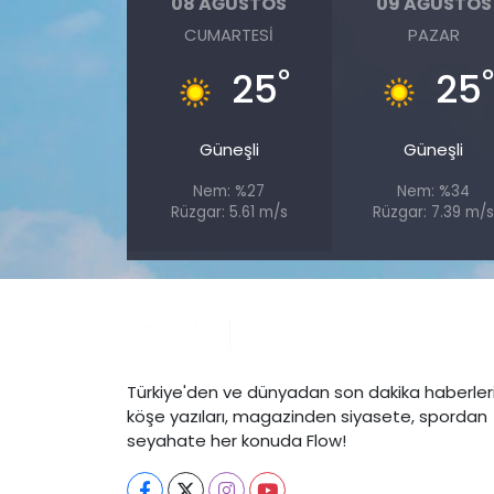
08 AĞUSTOS
09 AĞUSTOS
CUMARTESI
PAZAR
°
25
25
Güneşli
Güneşli
Nem: %27
Nem: %34
Rüzgar: 5.61 m/s
Rüzgar: 7.39 m/
Türkiye'den ve dünyadan son dakika haberleri
köşe yazıları, magazinden siyasete, spordan
seyahate her konuda Flow!