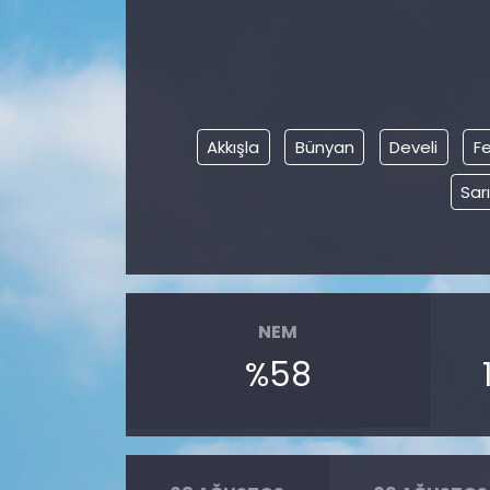
Akkışla
Bünyan
Develi
Fe
Sar
NEM
%58