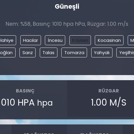
Güneşli
Nem: %58, Basınç: 1010 hpa hPa, Rüzgar: 1.00 m/s
lahiye
Hacılar
İncesu
Kayseri
Kocasinan
M
ıoğlan
Sarız
Talas
Tomarza
Yahyalı
Yeşilhi
BASINÇ
RÜZGAR
1010 HPA
1.00 M/S
hpa