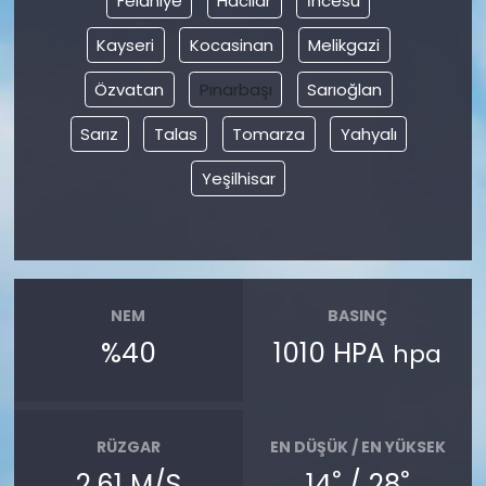
Felahiye
Hacılar
İncesu
Kayseri
Kocasinan
Melikgazi
Özvatan
Pınarbaşı
Sarıoğlan
Sarız
Talas
Tomarza
Yahyalı
Yeşilhisar
NEM
BASINÇ
%40
1010 HPA
hpa
RÜZGAR
EN DÜŞÜK / EN YÜKSEK
°
°
2.61 M/S
14
/ 28