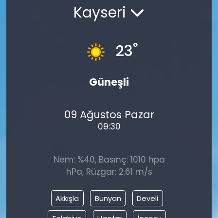
Kayseri
°
23
Güneşli
09 Ağustos Pazar
09:30
Nem: %40, Basınç: 1010 hpa
hPa, Rüzgar: 2.61 m/s
Akkışla
Bünyan
Develi