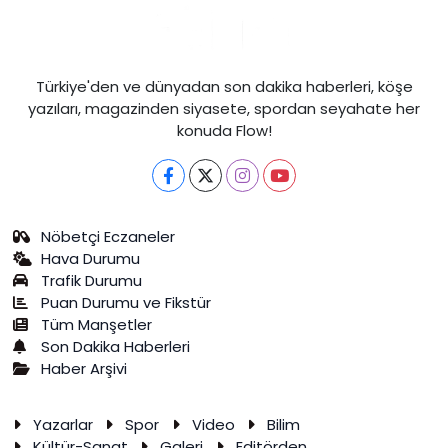
Türkiye'den ve dünyadan son dakika haberleri, köşe
yazıları, magazinden siyasete, spordan seyahate her
konuda Flow!
Nöbetçi Eczaneler
Hava Durumu
Trafik Durumu
Puan Durumu ve Fikstür
Tüm Manşetler
Son Dakika Haberleri
Haber Arşivi
Yazarlar
Spor
Video
Bilim
Kültür-Sanat
Galeri
Editörden