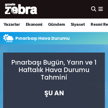
Yazarlar
Nöbetçi Eczaneler
Yazarlar
Ekonomi
Gündem
Siyaset
Resmi R
Ekonomi
Hava Durumu
Pınarbaşı Hava Durumu
Kültür-Sanat
Trafik Durumu
Yerel
Süper Lig Puan Durumu ve Fikstür
Pınarbaşı Bugün, Yarın ve 1
Spor
Tüm Manşetler
Haftalık Hava Durumu
Tahmini
Son Dakika Haberleri
ŞU AN
Haber Arşivi