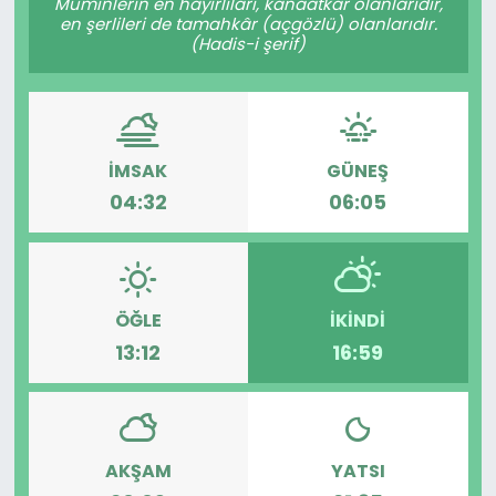
Müminlerin en hayırlıları, kanaatkâr olanlarıdır,
en şerlileri de tamahkâr (açgözlü) olanlarıdır.
(Hadis-i şerif)
İMSAK
GÜNEŞ
04:32
06:05
ÖĞLE
İKINDI
13:12
16:59
AKŞAM
YATSI