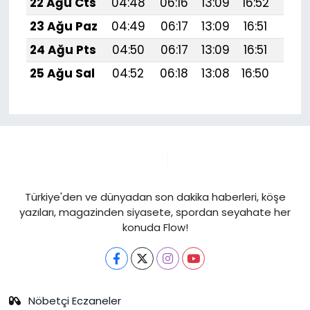
22 Ağu Cts
04:48
06:16
13:09
16:52
19:
23 Ağu Paz
04:49
06:17
13:09
16:51
19:5
24 Ağu Pts
04:50
06:17
13:09
16:51
19:
25 Ağu Sal
04:52
06:18
13:08
16:50
19:
Türkiye'den ve dünyadan son dakika haberleri, köşe
yazıları, magazinden siyasete, spordan seyahate her
konuda Flow!
Nöbetçi Eczaneler