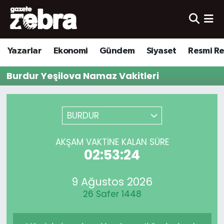
Yazarlar
Nöbetçi Eczaneler
Yazarlar
Ekonomi
Gündem
Siyaset
Resmi R
Ekonomi
Hava Durumu
Burdur Yeşilova Namaz Vakitleri
Kültür-Sanat
Trafik Durumu
Yerel
Süper Lig Puan Durumu ve Fikstür
BURDUR
Spor
Tüm Manşetler
AKŞAM VAKTINE KALAN SÜRE
02:53:24
Son Dakika Haberleri
9 Ağustos 2026
Haber Arşivi
26 Safer 1448