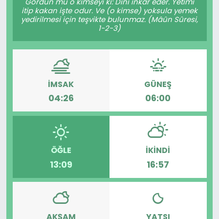
Gördün mü o kimseyi ki: Dini inkâr eder. Yetimi
itip kakan işte odur. Ve (o kimse) yoksula yemek
yedirilmesi için teşvikte bulunmaz. (Mâûn Sûresi,
1-2-3)
İMSAK
GÜNEŞ
04:26
06:00
ÖĞLE
İKINDI
13:09
16:57
AKŞAM
YATSI