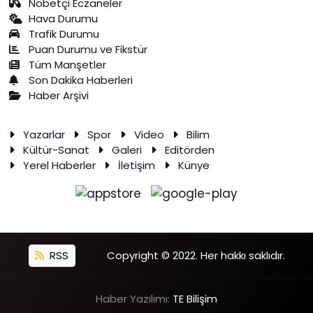
Nöbetçi Eczaneler
Hava Durumu
Trafik Durumu
Puan Durumu ve Fikstür
Tüm Manşetler
Son Dakika Haberleri
Haber Arşivi
Yazarlar
Spor
Video
Bilim
Kültür-Sanat
Galeri
Editörden
Yerel Haberler
İletişim
Künye
RSS
Copyright © 2022. Her hakkı saklıdır.
Haber Yazılımı:
TE Bilişim