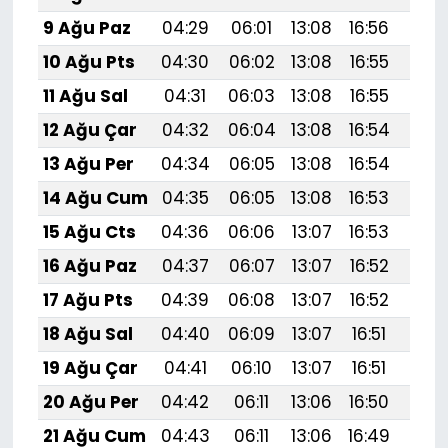
9 Ağu Paz
04:29
06:01
13:08
16:56
20:
10 Ağu Pts
04:30
06:02
13:08
16:55
20:
11 Ağu Sal
04:31
06:03
13:08
16:55
20:
12 Ağu Çar
04:32
06:04
13:08
16:54
20:
13 Ağu Per
04:34
06:05
13:08
16:54
20:
14 Ağu Cum
04:35
06:05
13:08
16:53
20:
15 Ağu Cts
04:36
06:06
13:07
16:53
19:
16 Ağu Paz
04:37
06:07
13:07
16:52
19:
17 Ağu Pts
04:39
06:08
13:07
16:52
19:
18 Ağu Sal
04:40
06:09
13:07
16:51
19:
19 Ağu Çar
04:41
06:10
13:07
16:51
19:
20 Ağu Per
04:42
06:11
13:06
16:50
19:
21 Ağu Cum
04:43
06:11
13:06
16:49
19:5