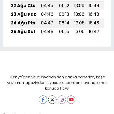
22 Ağu Cts
04:45
06:12
13:06
16:49
19:
23 Ağu Paz
04:46
06:13
13:06
16:48
19:
24 Ağu Pts
04:47
06:14
13:05
16:48
19:
25 Ağu Sal
04:48
06:15
13:05
16:47
19:
Türkiye'den ve dünyadan son dakika haberleri, köşe
yazıları, magazinden siyasete, spordan seyahate her
konuda Flow!