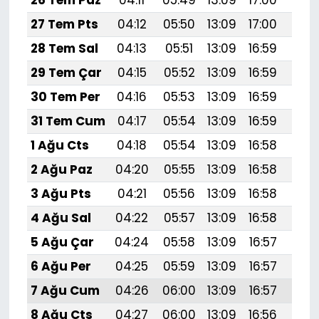
27 Tem Pts
04:12
05:50
13:09
17:00
20:
28 Tem Sal
04:13
05:51
13:09
16:59
20:
29 Tem Çar
04:15
05:52
13:09
16:59
20:
30 Tem Per
04:16
05:53
13:09
16:59
20:
31 Tem Cum
04:17
05:54
13:09
16:59
20:
1 Ağu Cts
04:18
05:54
13:09
16:58
20:
2 Ağu Paz
04:20
05:55
13:09
16:58
20:
3 Ağu Pts
04:21
05:56
13:09
16:58
20:
4 Ağu Sal
04:22
05:57
13:09
16:58
20:1
5 Ağu Çar
04:24
05:58
13:09
16:57
20:
6 Ağu Per
04:25
05:59
13:09
16:57
20:
7 Ağu Cum
04:26
06:00
13:09
16:57
20:
8 Ağu Cts
04:27
06:00
13:09
16:56
20: