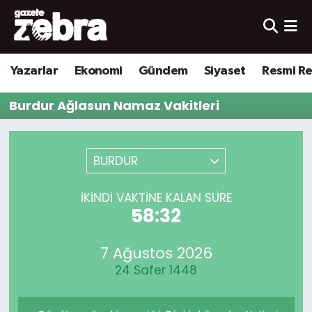
Yazarlar
Nöbetçi Eczaneler
Yazarlar
Ekonomi
Gündem
Siyaset
Resmi R
Ekonomi
Hava Durumu
Burdur Ağlasun Namaz Vakitleri
Kültür-Sanat
Trafik Durumu
Yerel
Süper Lig Puan Durumu ve Fikstür
BURDUR
Spor
Tüm Manşetler
İKINDI VAKTINE KALAN SÜRE
58:32
Son Dakika Haberleri
7 Ağustos 2026
Haber Arşivi
24 Safer 1448