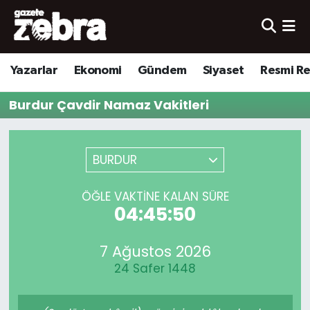
Yazarlar
Nöbetçi Eczaneler
Yazarlar
Ekonomi
Gündem
Siyaset
Resmi R
Ekonomi
Hava Durumu
Burdur Çavdir Namaz Vakitleri
Kültür-Sanat
Trafik Durumu
Yerel
Süper Lig Puan Durumu ve Fikstür
BURDUR
Spor
Tüm Manşetler
ÖĞLE VAKTINE KALAN SÜRE
04:45:50
Son Dakika Haberleri
7 Ağustos 2026
Haber Arşivi
24 Safer 1448