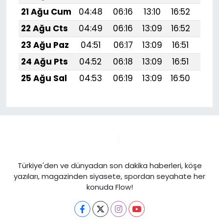
21 Ağu Cum
04:48
06:16
13:10
16:52
19:
22 Ağu Cts
04:49
06:16
13:09
16:52
19:
23 Ağu Paz
04:51
06:17
13:09
16:51
19:5
24 Ağu Pts
04:52
06:18
13:09
16:51
19:
25 Ağu Sal
04:53
06:19
13:09
16:50
19:
Türkiye'den ve dünyadan son dakika haberleri, köşe
yazıları, magazinden siyasete, spordan seyahate her
konuda Flow!