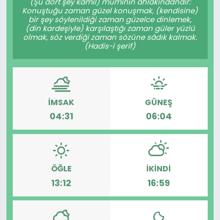
(Şu dört şey kâmil) müminin ahlâkındandır:
Konuştuğu zaman güzel konuşmak, (kendisine)
bir şey söylenildiği zaman güzelce dinlemek,
(din kardeşiyle) karşılaştığı zaman güler yüzlü
olmak, söz verdiği zaman sözüne sâdık kalmak.
(Hadis-i şerif)
İMSAK
GÜNEŞ
04:31
06:04
ÖĞLE
İKINDI
13:12
16:59