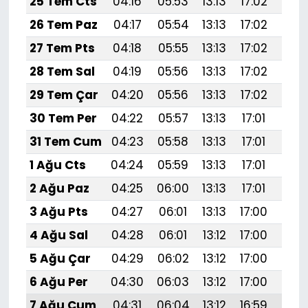
25 Tem Cts
04:16
05:53
13:13
17:02
20:
26 Tem Paz
04:17
05:54
13:13
17:02
20:
27 Tem Pts
04:18
05:55
13:13
17:02
20:
28 Tem Sal
04:19
05:56
13:13
17:02
20:
29 Tem Çar
04:20
05:56
13:13
17:02
20:
30 Tem Per
04:22
05:57
13:13
17:01
20:
31 Tem Cum
04:23
05:58
13:13
17:01
20:
1 Ağu Cts
04:24
05:59
13:13
17:01
20:
2 Ağu Paz
04:25
06:00
13:13
17:01
20:
3 Ağu Pts
04:27
06:01
13:13
17:00
20:
4 Ağu Sal
04:28
06:01
13:12
17:00
20:
5 Ağu Çar
04:29
06:02
13:12
17:00
20:
6 Ağu Per
04:30
06:03
13:12
17:00
20:1
7 Ağu Cum
04:31
06:04
13:12
16:59
20: