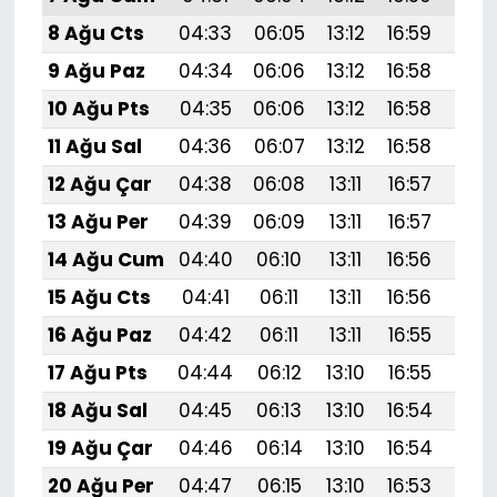
8 Ağu Cts
04:33
06:05
13:12
16:59
20:
9 Ağu Paz
04:34
06:06
13:12
16:58
20:
10 Ağu Pts
04:35
06:06
13:12
16:58
20:
11 Ağu Sal
04:36
06:07
13:12
16:58
20:
12 Ağu Çar
04:38
06:08
13:11
16:57
20:
13 Ağu Per
04:39
06:09
13:11
16:57
20:
14 Ağu Cum
04:40
06:10
13:11
16:56
20:
15 Ağu Cts
04:41
06:11
13:11
16:56
20:
16 Ağu Paz
04:42
06:11
13:11
16:55
20:
17 Ağu Pts
04:44
06:12
13:10
16:55
19:
18 Ağu Sal
04:45
06:13
13:10
16:54
19:
19 Ağu Çar
04:46
06:14
13:10
16:54
19:
20 Ağu Per
04:47
06:15
13:10
16:53
19: