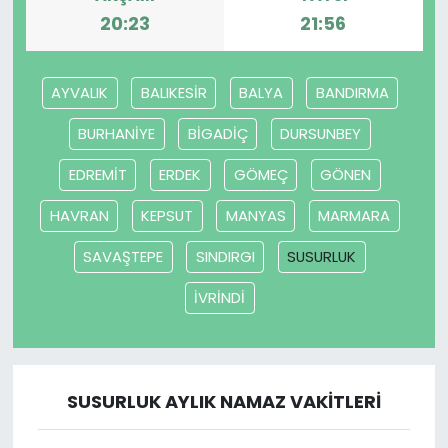
20:23
21:56
AYVALIK
BALIKESİR
BALYA
BANDIRMA
BURHANİYE
BİGADİÇ
DURSUNBEY
EDREMİT
ERDEK
GÖMEÇ
GÖNEN
HAVRAN
KEPSUT
MANYAS
MARMARA
SAVAŞTEPE
SINDIRGI
SUSURLUK
İVRİNDİ
SUSURLUK AYLIK NAMAZ VAKITLERI