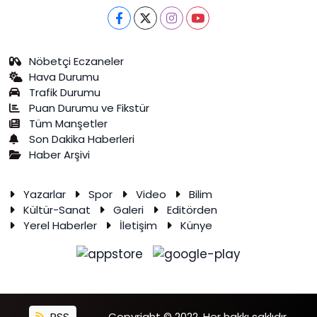
Nöbetçi Eczaneler
Hava Durumu
Trafik Durumu
Puan Durumu ve Fikstür
Tüm Manşetler
Son Dakika Haberleri
Haber Arşivi
Yazarlar
Spor
Video
Bilim
Kültür-Sanat
Galeri
Editörden
Yerel Haberler
İletişim
Künye
RSS
Copyright © 2022. Her hakkı saklıdır.