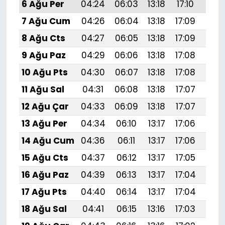
6 Ağu Per
04:24
06:03
13:18
17:10
20:
7 Ağu Cum
04:26
06:04
13:18
17:09
20:
8 Ağu Cts
04:27
06:05
13:18
17:09
20:
9 Ağu Paz
04:29
06:06
13:18
17:08
20:
10 Ağu Pts
04:30
06:07
13:18
17:08
20:
11 Ağu Sal
04:31
06:08
13:18
17:07
20:
12 Ağu Çar
04:33
06:09
13:18
17:07
20:
13 Ağu Per
04:34
06:10
13:17
17:06
20:
14 Ağu Cum
04:36
06:11
13:17
17:06
20:
15 Ağu Cts
04:37
06:12
13:17
17:05
20:
16 Ağu Paz
04:39
06:13
13:17
17:04
20:1
17 Ağu Pts
04:40
06:14
13:17
17:04
20:
18 Ağu Sal
04:41
06:15
13:16
17:03
20: