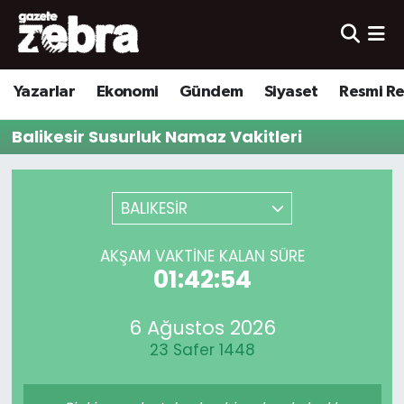
Yazarlar
Nöbetçi Eczaneler
Yazarlar
Ekonomi
Gündem
Siyaset
Resmi R
Ekonomi
Hava Durumu
Balikesir Susurluk Namaz Vakitleri
Kültür-Sanat
Trafik Durumu
Yerel
Süper Lig Puan Durumu ve Fikstür
BALIKESİR
Spor
Tüm Manşetler
AKŞAM VAKTINE KALAN SÜRE
01:42:54
Son Dakika Haberleri
6 Ağustos 2026
Haber Arşivi
23 Safer 1448