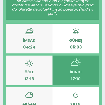
Bir kimse sıkıntıda olan bir şahsa kolaylık
gösterirse Allâhü Teâlâ da o kimseye dünyada
da, âhirette de kolaylık ihsân buyurur. (Hadis-i
şerif)
İMSAK
GÜNEŞ
04:24
06:03
ÖĞLE
İKINDI
13:18
17:10
AKŞAM
YATSI