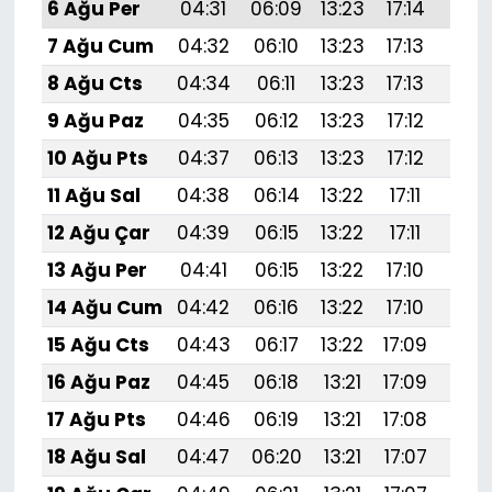
6 Ağu Per
04:31
06:09
13:23
17:14
20:
7 Ağu Cum
04:32
06:10
13:23
17:13
20:
8 Ağu Cts
04:34
06:11
13:23
17:13
20:
9 Ağu Paz
04:35
06:12
13:23
17:12
20:
10 Ağu Pts
04:37
06:13
13:23
17:12
20:
11 Ağu Sal
04:38
06:14
13:22
17:11
20:
12 Ağu Çar
04:39
06:15
13:22
17:11
20:
13 Ağu Per
04:41
06:15
13:22
17:10
20:
14 Ağu Cum
04:42
06:16
13:22
17:10
20:
15 Ağu Cts
04:43
06:17
13:22
17:09
20:
16 Ağu Paz
04:45
06:18
13:21
17:09
20:
17 Ağu Pts
04:46
06:19
13:21
17:08
20:
18 Ağu Sal
04:47
06:20
13:21
17:07
20: