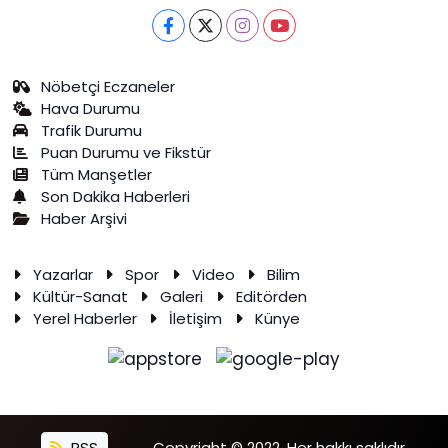
Nöbetçi Eczaneler
Hava Durumu
Trafik Durumu
Puan Durumu ve Fikstür
Tüm Manşetler
Son Dakika Haberleri
Haber Arşivi
Yazarlar
Spor
Video
Bilim
Kültür-Sanat
Galeri
Editörden
Yerel Haberler
İletişim
Künye
RSS
Copyright © 2022. Her hakkı saklıdır.