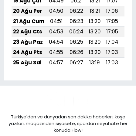
19 Ağu Çar
04:49
06:21
13:21
17:07
20:1
20 Ağu Per
04:50
06:22
13:21
17:06
20:
21 Ağu Cum
04:51
06:23
13:20
17:05
20:
22 Ağu Cts
04:53
06:24
13:20
17:05
20:
23 Ağu Paz
04:54
06:25
13:20
17:04
20:
24 Ağu Pts
04:55
06:26
13:20
17:03
20:
25 Ağu Sal
04:57
06:27
13:19
17:03
20:
Türkiye'den ve dünyadan son dakika haberleri, köşe
yazıları, magazinden siyasete, spordan seyahate her
konuda Flow!