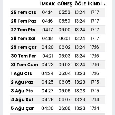
İMSAK
GÜNEŞ
ÖĞLE
İKINDI
AKŞ
25 Tem Cts
04:14
05:58
13:24
17:17
20:
26 Tem Paz
04:16
05:59
13:24
17:17
20:
27 Tem Pts
04:17
06:00
13:24
17:17
20:
28 Tem Sal
04:18
06:01
13:24
17:17
20:
29 Tem Çar
04:20
06:02
13:24
17:16
20:
30 Tem Per
04:21
06:03
13:24
17:16
20:
31 Tem Cum
04:23
06:03
13:24
17:16
20:
1 Ağu Cts
04:24
06:04
13:23
17:16
20:
2 Ağu Paz
04:25
06:05
13:23
17:15
20:
3 Ağu Pts
04:27
06:06
13:23
17:15
20:
4 Ağu Sal
04:28
06:07
13:23
17:14
20:
5 Ağu Çar
04:30
06:08
13:23
17:14
20: