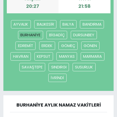
20:27
21:58
AYVALIK
BALIKESİR
BALYA
BANDIRMA
BURHANİYE
BİGADİÇ
DURSUNBEY
EDREMİT
ERDEK
GÖMEÇ
GÖNEN
HAVRAN
KEPSUT
MANYAS
MARMARA
SAVAŞTEPE
SINDIRGI
SUSURLUK
İVRİNDİ
BURHANİYE AYLIK NAMAZ VAKITLERI