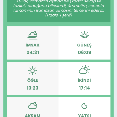
Kullar, Ramazan ayında ne (kadar sevap ve
fazilet) olduğunu bilselerdi, ümmetim, senenin
tamamının Ramazan olmasını temenni ederdi.
(Hadis-i şerif)
İMSAK
GÜNEŞ
04:31
06:09
ÖĞLE
İKINDI
13:23
17:14
AKŞAM
YATSI