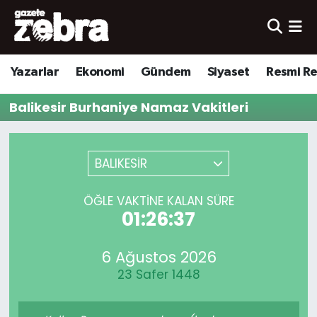
Yazarlar
Nöbetçi Eczaneler
Yazarlar
Ekonomi
Gündem
Siyaset
Resmi R
Ekonomi
Hava Durumu
Balikesir Burhaniye Namaz Vakitleri
Kültür-Sanat
Trafik Durumu
Yerel
Süper Lig Puan Durumu ve Fikstür
BALIKESİR
Spor
Tüm Manşetler
ÖĞLE VAKTINE KALAN SÜRE
01:26:37
Son Dakika Haberleri
6 Ağustos 2026
Haber Arşivi
23 Safer 1448