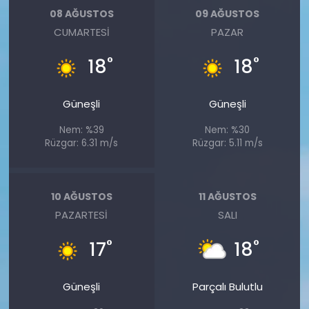
08 AĞUSTOS
09 AĞUSTOS
CUMARTESI
PAZAR
°
°
18
18
Güneşli
Güneşli
Nem: %39
Nem: %30
Rüzgar: 6.31 m/s
Rüzgar: 5.11 m/s
10 AĞUSTOS
11 AĞUSTOS
PAZARTESI
SALI
°
°
17
18
Güneşli
Parçalı Bulutlu