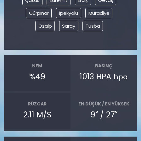
Çatak
Edremit
Erciş
Gevaş
Gürpınar
İpekyolu
Muradiye
Özalp
Saray
Tuşba
NEM
BASINÇ
%49
1013 HPA
hpa
RÜZGAR
EN DÜŞÜK / EN YÜKSEK
°
°
2.11 M/S
9
/ 27