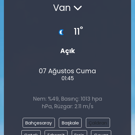
Van
°
11
Açık
07 Ağustos Cuma
01:45
Nem: %49, Basınç: 1013 hpa
hPa, Rüzgar: 2.11 m/s
Bahçesaray
Başkale
Çaldıran