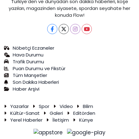
Türkiye'den ve dünyadan son dakika haberleri, köşe
yazıları, magazinden siyasete, spordan seyahate her
konuda Flow!
Nöbetçi Eczaneler
Hava Durumu
Trafik Durumu
Puan Durumu ve Fikstür
Tüm Manşetler
Son Dakika Haberleri
Haber Arşivi
Yazarlar
Spor
Video
Bilim
Kültür-Sanat
Galeri
Editörden
Yerel Haberler
İletişim
Künye