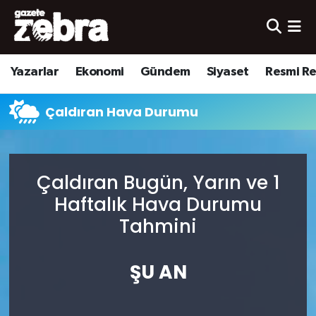
Yazarlar
Nöbetçi Eczaneler
Yazarlar
Ekonomi
Gündem
Siyaset
Resmi R
Ekonomi
Hava Durumu
Çaldıran Hava Durumu
Kültür-Sanat
Trafik Durumu
Yerel
Süper Lig Puan Durumu ve Fikstür
Çaldıran Bugün, Yarın ve 1
Spor
Tüm Manşetler
Haftalık Hava Durumu
Tahmini
Son Dakika Haberleri
ŞU AN
Haber Arşivi