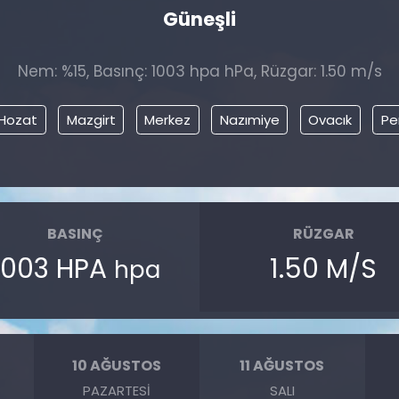
Güneşli
Nem: %15, Basınç: 1003 hpa hPa, Rüzgar: 1.50 m/s
Hozat
Mazgirt
Merkez
Nazımiye
Ovacık
Pe
BASINÇ
RÜZGAR
1003 HPA
1.50 M/S
hpa
10 AĞUSTOS
11 AĞUSTOS
PAZARTESI
SALI