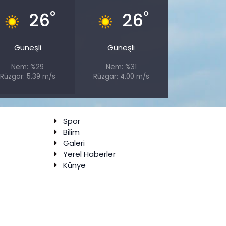
°
°
26
26
Güneşli
Güneşli
Nem: %29
Nem: %31
Rüzgar: 5.39 m/s
Rüzgar: 4.00 m/s
Spor
Bilim
Galeri
Yerel Haberler
Künye