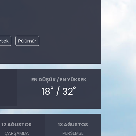
rtek
Pülümür
EN DÜŞÜK / EN YÜKSEK
°
°
18
/ 32
12 AĞUSTOS
13 AĞUSTOS
ÇARŞAMBA
PERŞEMBE