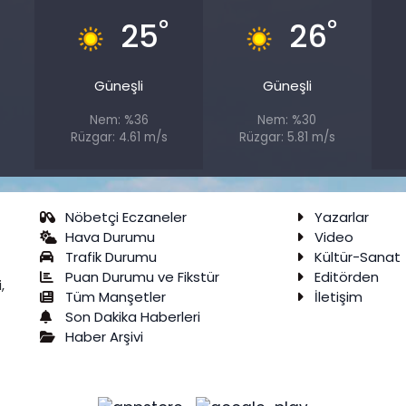
°
°
°
25
26
Güneşli
Güneşli
Nem: %36
Nem: %30
Rüzgar: 4.61 m/s
Rüzgar: 5.81 m/s
Nöbetçi Eczaneler
Yazarlar
Hava Durumu
Video
Trafik Durumu
Kültür-Sanat
Puan Durumu ve Fikstür
Editörden
,
Tüm Manşetler
İletişim
Son Dakika Haberleri
Haber Arşivi