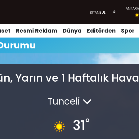
aset
Resmi Reklam
Dünya
Editörden
Spor
 Durumu
, Yarın ve 1 Haftalık Ha
Tunceli
°
31