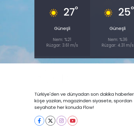
°
27
25
Güneşli
Güneşli
Nem: %21
Nem: %36
Rüzgar: 3.61 m/s
Rüzgar: 4.31 m/s
Türkiye'den ve dünyadan son dakika haberleri
köşe yazıları, magazinden siyasete, spordan
seyahate her konuda Flow!