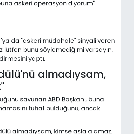
buna askeri operasyon diyorum"
a da "askeri müdahale" sinyali veren
z lütfen bunu söylemediğimi varsayın.
irmesini yaptı.
Ödülü'nü almadıysam,
"
duğunu savunan ABD Başkanı, buna
almamasını tuhaf bulduğunu, ancak
Ödülü almadıysam, kimse asla alamaz.