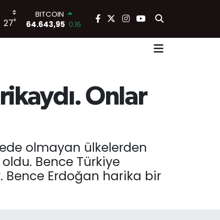
BITCOIN
°
27
64.643,95
0.16
DOLAR
47,6006
0.06
EURO
55,0250
0.02
STERLİN
64,2398
0.2
rikaydı. Onlar
GRAM ALTIN
6500.87
0.12
BİST100
13.799
70
lgede olmayan ülkelerden
 oldu. Bence Türkiye
r. Bence Erdoğan harika bir