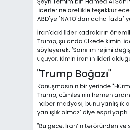
Şeyh Temim bin Hamed Al Sani ve 
liderlerine özellikle teşekkür e
ABD'ye "NATO'dan daha fazla" ya
İran'daki lider kadroların önemli
Trump, şu anda ülkede kimin lid
söyleyerek, "Sanırım rejimi değiş
uçuyor. Kimin İran'ın lideri olduğ
"Trump Boğazı"
Konuşmasının bir yerinde "Hürmü
Trump, cümlesinin hemen ardında
haber medyası, bunu yanlışlıkla
yanlışlık olmaz" diye espri yaptı.
"Bu gece, İran’ın teröründen ve 