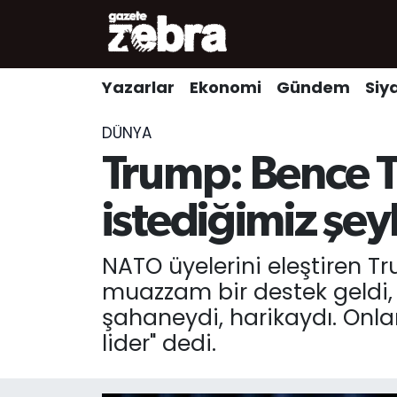
Yazarlar
Nöbetçi Eczaneler
Yazarlar
Ekonomi
Gündem
Siy
Ekonomi
Hava Durumu
DÜNYA
Kültür-Sanat
Trafik Durumu
Trump: Bence T
Yerel
Süper Lig Puan Durumu ve Fikstür
istediğimiz şeyl
Spor
Tüm Manşetler
NATO üyelerini eleştiren 
muazzam bir destek geldi, 
Son Dakika Haberleri
şahaneydi, harikaydı. Onlar
lider" dedi.
Haber Arşivi