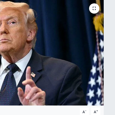
-
+
A
A