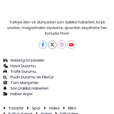
Türkiye'den ve dünyadan son dakika haberleri, köşe
yazıları, magazinden siyasete, spordan seyahate her
konuda Flow!
Nöbetçi Eczaneler
Hava Durumu
Trafik Durumu
Puan Durumu ve Fikstür
Tüm Manşetler
Son Dakika Haberleri
Haber Arşivi
Yazarlar
Spor
Video
Bilim
Kültür-Sanat
Galeri
Editörden