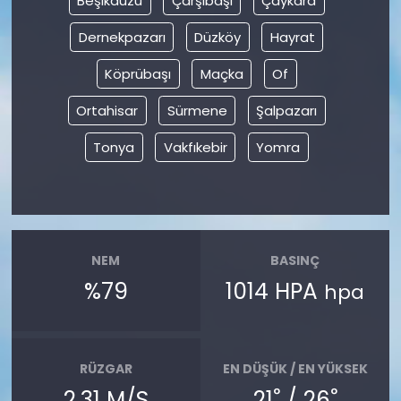
Beşikdüzü
Çarşıbaşı
Çaykara
Dernekpazarı
Düzköy
Hayrat
Köprübaşı
Maçka
Of
Ortahisar
Sürmene
Şalpazarı
Tonya
Vakfıkebir
Yomra
NEM
BASINÇ
%79
1014 HPA
hpa
RÜZGAR
EN DÜŞÜK / EN YÜKSEK
°
°
2.31 M/S
21
/ 26