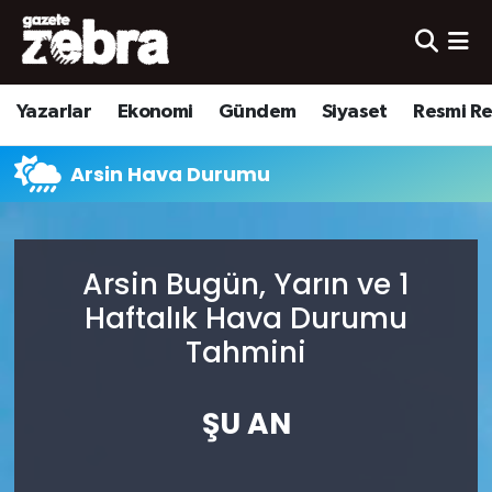
Yazarlar
Nöbetçi Eczaneler
Yazarlar
Ekonomi
Gündem
Siyaset
Resmi R
Ekonomi
Hava Durumu
Arsin Hava Durumu
Kültür-Sanat
Trafik Durumu
Yerel
Süper Lig Puan Durumu ve Fikstür
Arsin Bugün, Yarın ve 1
Spor
Tüm Manşetler
Haftalık Hava Durumu
Tahmini
Son Dakika Haberleri
ŞU AN
Haber Arşivi