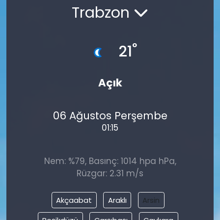
Trabzon
°
21
Açık
06 Ağustos Perşembe
01:15
Nem: %79, Basınç: 1014 hpa hPa,
Rüzgar: 2.31 m/s
Akçaabat
Araklı
Arsin