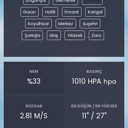
Doğanşar
Gemerek
Gölova
Gürün
Hafik
İmranlı
Kangal
Koyulhisar
Merkez
Suşehri
Şarkışla
Ulaş
Yıldızeli
Zara
NEM
BASINÇ
%33
1010 HPA
hpa
RÜZGAR
EN DÜŞÜK / EN YÜKSEK
°
°
2.81 M/S
11
/ 27