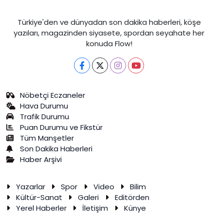
Türkiye'den ve dünyadan son dakika haberleri, köşe
yazıları, magazinden siyasete, spordan seyahate her
konuda Flow!
Nöbetçi Eczaneler
Hava Durumu
Trafik Durumu
Puan Durumu ve Fikstür
Tüm Manşetler
Son Dakika Haberleri
Haber Arşivi
Yazarlar
Spor
Video
Bilim
Kültür-Sanat
Galeri
Editörden
Yerel Haberler
İletişim
Künye