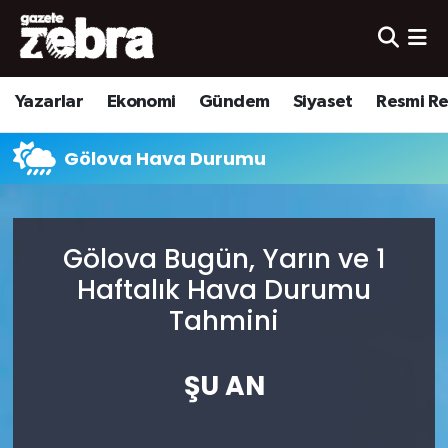
Yazarlar
Nöbetçi Eczaneler
Yazarlar
Ekonomi
Gündem
Siyaset
Resmi R
Ekonomi
Hava Durumu
Gölova Hava Durumu
Kültür-Sanat
Trafik Durumu
Yerel
Süper Lig Puan Durumu ve Fikstür
Gölova Bugün, Yarın ve 1
Spor
Tüm Manşetler
Haftalık Hava Durumu
Tahmini
Son Dakika Haberleri
ŞU AN
Haber Arşivi