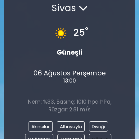
Sivas
°
25
Güneşli
06 Ağustos Perşembe
13:00
Nem: %33, Basınç: 1010 hpa hPa,
Rüzgar: 2.81 m/s
Akıncılar
Altınyayla
Divriği