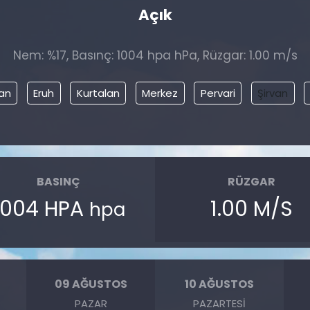
Açık
Nem: %17, Basınç: 1004 hpa hPa, Rüzgar: 1.00 m/s
an
Eruh
Kurtalan
Merkez
Pervari
Şirvan
BASINÇ
RÜZGAR
1004 HPA
1.00 M/S
hpa
09 AĞUSTOS
10 AĞUSTOS
PAZAR
PAZARTESI