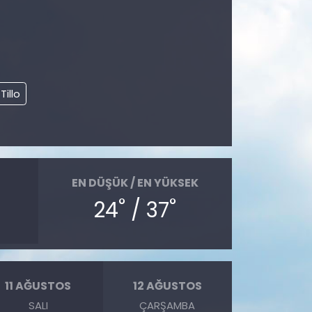
Tillo
EN DÜŞÜK / EN YÜKSEK
°
°
24
/ 37
11 AĞUSTOS
12 AĞUSTOS
SALI
ÇARŞAMBA