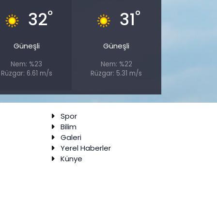
°
°
32
31
Güneşli
Güneşli
Nem: %23
Nem: %22
Rüzgar: 6.61 m/s
Rüzgar: 5.31 m/s
Spor
Bilim
Galeri
Yerel Haberler
Künye