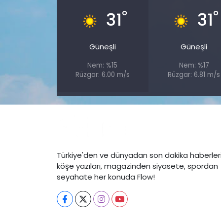
°
°
31
31
Güneşli
Güneşli
Nem: %15
Nem: %17
Rüzgar: 6.00 m/s
Rüzgar: 6.81 m/s
Türkiye'den ve dünyadan son dakika haberleri
köşe yazıları, magazinden siyasete, spordan
seyahate her konuda Flow!