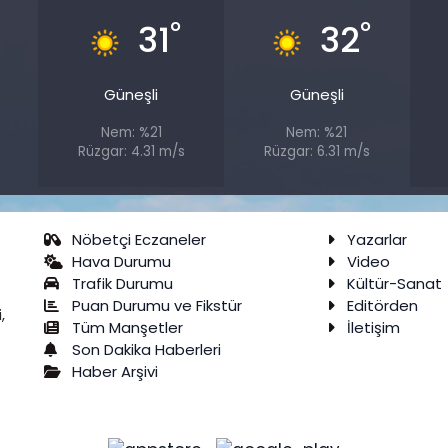
°
°
31
32
Güneşli
Güneşli
Nem: %21
Nem: %21
Rüzgar: 4.31 m/s
Rüzgar: 6.31 m/s
Nöbetçi Eczaneler
Yazarlar
Hava Durumu
Video
Trafik Durumu
Kültür-Sanat
Puan Durumu ve Fikstür
Editörden
,
Tüm Manşetler
İletişim
Son Dakika Haberleri
Haber Arşivi