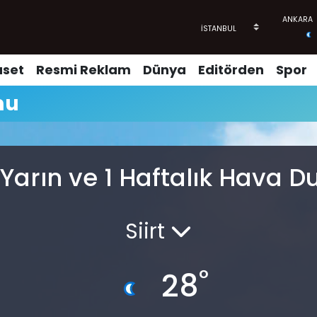
aset
Resmi Reklam
Dünya
Editörden
Spor
mu
 Yarın ve 1 Haftalık Hava 
Siirt
°
28