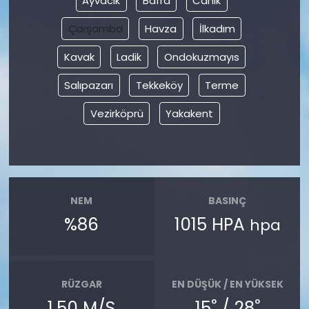
Ayvacık
Bafra
Canik
Çarşamba
Havza
İlkadım
Kavak
Ladik
Ondokuzmayıs
Salıpazarı
Tekkeköy
Terme
Vezirköprü
Yakakent
NEM
BASINÇ
%86
1015 HPA
hpa
RÜZGAR
EN DÜŞÜK / EN YÜKSEK
°
°
1.50 M/S
15
/ 28