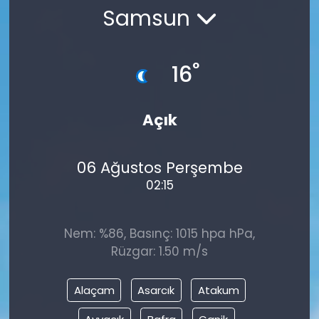
Samsun
°
16
Açık
06 Ağustos Perşembe
02:15
Nem: %86, Basınç: 1015 hpa hPa,
Rüzgar: 1.50 m/s
Alaçam
Asarcık
Atakum