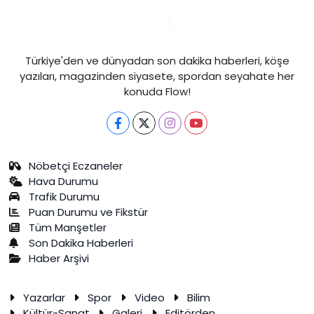
Türkiye'den ve dünyadan son dakika haberleri, köşe
yazıları, magazinden siyasete, spordan seyahate her
konuda Flow!
Nöbetçi Eczaneler
Hava Durumu
Trafik Durumu
Puan Durumu ve Fikstür
Tüm Manşetler
Son Dakika Haberleri
Haber Arşivi
Yazarlar
Spor
Video
Bilim
Kültür-Sanat
Galeri
Editörden