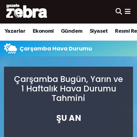
Yazarlar
Nöbetçi Eczaneler
Yazarlar
Ekonomi
Gündem
Siyaset
Resmi R
Ekonomi
Hava Durumu
Çarşamba Hava Durumu
Kültür-Sanat
Trafik Durumu
Yerel
Süper Lig Puan Durumu ve Fikstür
Çarşamba Bugün, Yarın ve
Spor
Tüm Manşetler
1 Haftalık Hava Durumu
Tahmini
Son Dakika Haberleri
ŞU AN
Haber Arşivi