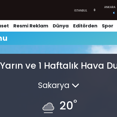
aset
Resmi Reklam
Dünya
Editörden
Spor
mu
 Yarın ve 1 Haftalık Hava
Sakarya
°
20