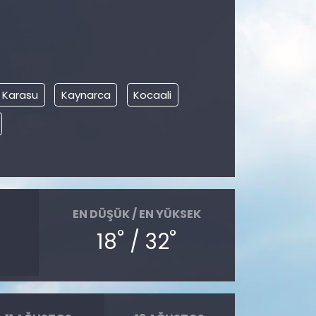
Karasu
Kaynarca
Kocaali
EN DÜŞÜK / EN YÜKSEK
°
°
18
/ 32