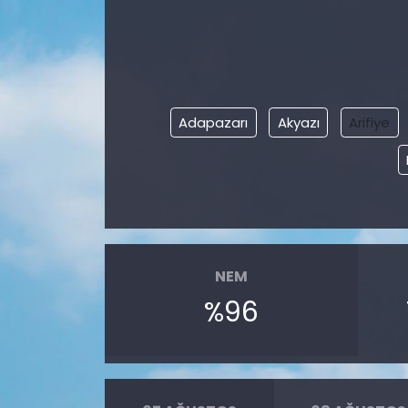
Adapazarı
Akyazı
Arifiye
NEM
%96