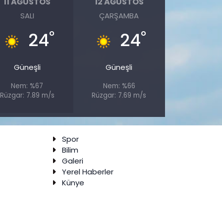
11 AĞUSTOS
12 AĞUSTOS
SALI
ÇARŞAMBA
°
°
24
24
Güneşli
Güneşli
Nem: %67
Nem: %66
Rüzgar: 7.89 m/s
Rüzgar: 7.69 m/s
Spor
Bilim
Galeri
Yerel Haberler
Künye