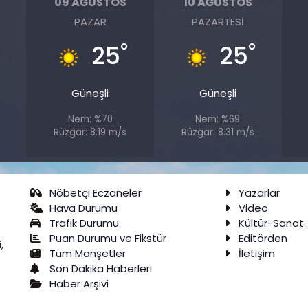
09 AĞUSTOS
10 AĞUSTOS
PAZAR
PAZARTESI
°
°
°
25
25
Güneşli
Güneşli
Nem: %70
Nem: %69
s
Rüzgar: 8.19 m/s
Rüzgar: 8.31 m/s
Nöbetçi Eczaneler
Yazarlar
Hava Durumu
Video
Trafik Durumu
Kültür-Sanat
Puan Durumu ve Fikstür
Editörden
,
Tüm Manşetler
İletişim
Son Dakika Haberleri
Haber Arşivi