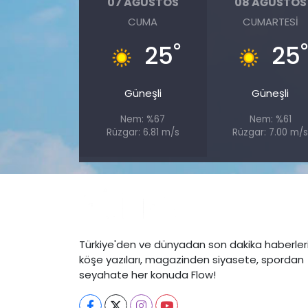
07 AĞUSTOS
08 AĞUSTOS
CUMA
CUMARTESI
°
25
25
Güneşli
Güneşli
Nem: %67
Nem: %61
Rüzgar: 6.81 m/s
Rüzgar: 7.00 m/
Türkiye'den ve dünyadan son dakika haberleri
köşe yazıları, magazinden siyasete, spordan
seyahate her konuda Flow!