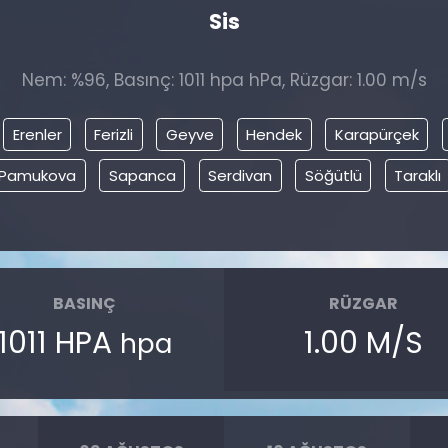
Sis
Nem: %96, Basınç: 1011 hpa hPa, Rüzgar: 1.00 m/s
Erenler
Ferizli
Geyve
Hendek
Karapürçek
Pamukova
Sapanca
Serdivan
Söğütlü
Taraklı
BASINÇ
RÜZGAR
1011 HPA
1.00 M/S
hpa