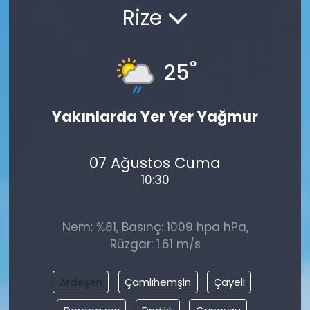
Rize
°
25
Yakınlarda Yer Yer Yağmur
07 Ağustos Cuma
10:30
Nem: %81, Basınç: 1009 hpa hPa,
Rüzgar: 1.61 m/s
Ardeşen
Çamlıhemşin
Çayeli