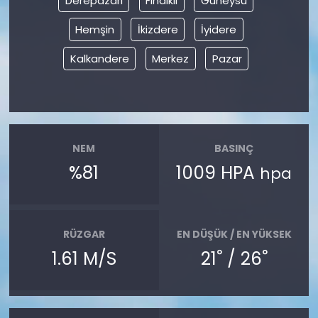
Derepazarı
Fındıklı
Güneysu
Hemşin
İkizdere
İyidere
Kalkandere
Merkez
Pazar
NEM
BASINÇ
%81
1009 HPA
hpa
RÜZGAR
EN DÜŞÜK / EN YÜKSEK
°
°
1.61 M/S
21
/ 26