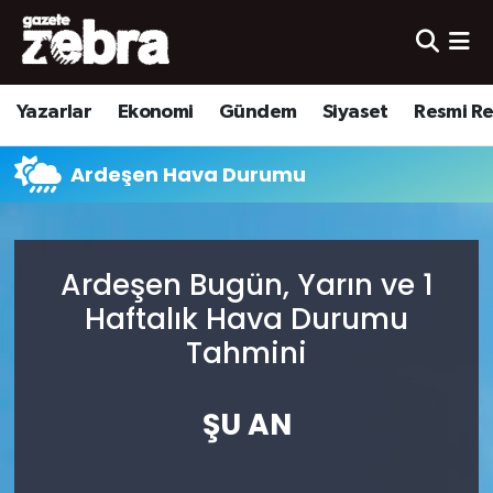
Yazarlar
Nöbetçi Eczaneler
Yazarlar
Ekonomi
Gündem
Siyaset
Resmi R
Ekonomi
Hava Durumu
Ardeşen Hava Durumu
Kültür-Sanat
Trafik Durumu
Yerel
Süper Lig Puan Durumu ve Fikstür
Ardeşen Bugün, Yarın ve 1
Spor
Tüm Manşetler
Haftalık Hava Durumu
Tahmini
Son Dakika Haberleri
ŞU AN
Haber Arşivi