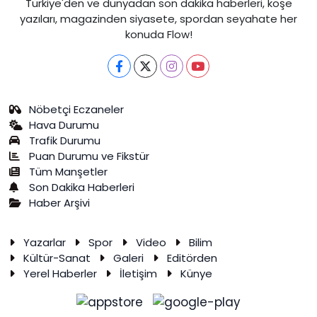
Türkiye'den ve dünyadan son dakika haberleri, köşe
yazıları, magazinden siyasete, spordan seyahate her
konuda Flow!
Nöbetçi Eczaneler
Hava Durumu
Trafik Durumu
Puan Durumu ve Fikstür
Tüm Manşetler
Son Dakika Haberleri
Haber Arşivi
Yazarlar
Spor
Video
Bilim
Kültür-Sanat
Galeri
Editörden
Yerel Haberler
İletişim
Künye