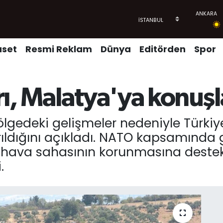
aset
Resmi Reklam
Dünya
Editörden
Spor
ı, Malatya'ya konuşl
ölgedeki gelişmeler nedeniyle Türkiy
ıldığını açıkladı. NATO kapsamında g
hava sahasının korunmasına deste
.