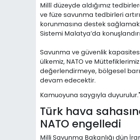
Millî düzeyde aldığımız tedbirl
ve füze savunma tedbirleri artı
korunmasına destek sağlamak üz
Sistemi Malatya’da konuşlandır
Savunma ve güvenlik kapasites
ülkemiz, NATO ve Müttefiklerimizle
değerlendirmeye, bölgesel barış
devam edecektir.
Kamuoyuna saygıyla duyurulur.
Türk hava sahasında
NATO engelledi
Milli Savunma Bakanlığı dün İr