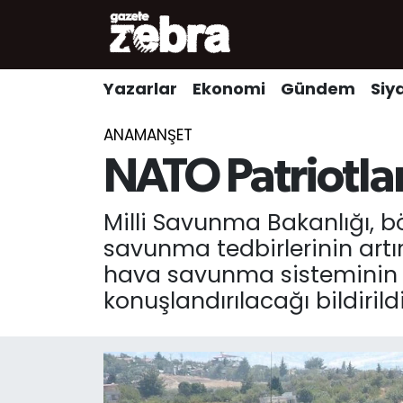
Yazarlar
Nöbetçi Eczaneler
Yazarlar
Ekonomi
Gündem
Siy
Ekonomi
Hava Durumu
ANAMANŞET
Kültür-Sanat
Trafik Durumu
NATO Patriotlar
Yerel
Süper Lig Puan Durumu ve Fikstür
Milli Savunma Bakanlığı, b
savunma tedbirlerinin artır
Spor
Tüm Manşetler
hava savunma sisteminin 
konuşlandırılacağı bildirildi
Son Dakika Haberleri
Haber Arşivi