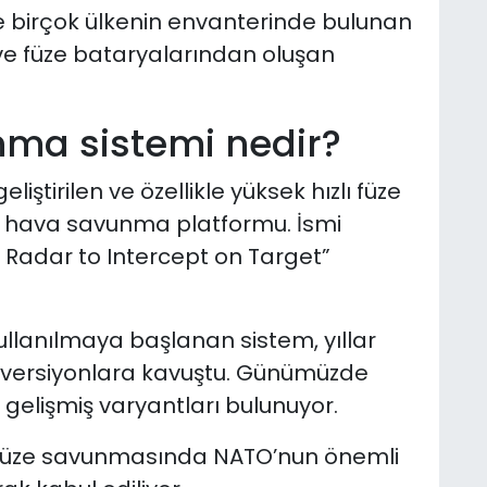
e birçok ülkenin envanterinde bulunan
ve füze bataryalarından oluşan
nma sistemi nedir?
liştirilen ve özellikle yüksek hızlı füze
ir hava savunma platformu. İsmi
g Radar to Intercept on Target”
ullanılmaya başlanan sistem, yıllar
ı versiyonlara kavuştu. Günümüzde
gelişmiş varyantları bulunuyor.
tik füze savunmasında NATO’nun önemli