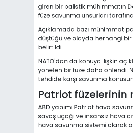
giren bir balistik mühimmatın 
füze savunma unsurları tarafında
Açıklamada bazı mühimmat parç
düştüğü ve olayda herhangi bi
belirtildi.
NATO'dan da konuya ilişkin açık
yönelen bir füze daha önlendi. N
tehdide karşı savunma konusundak
Patriot füzelerinin 
ABD yapımı Patriot hava savunma s
savaş uçağı ve insansız hava ara
hava savunma sistemi olarak ön