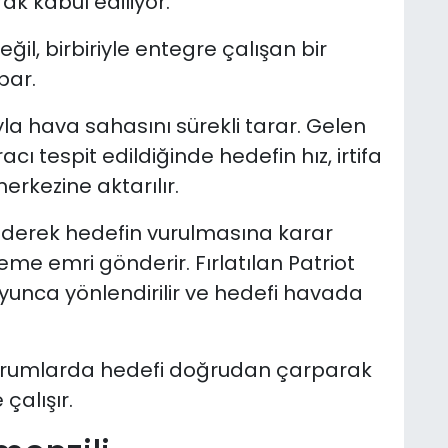
k kabul ediliyor.
ğil, birbiriyle entegre çalışan bir
par.
yla hava sahasını sürekli tarar. Gelen
cı tespit edildiğinde hedefin hız, irtifa
erkezine aktarılır.
ederek hedefin vurulmasına karar
eme emri gönderir. Fırlatılan Patriot
yunca yönlendirilir ve hedefi havada
ı durumlarda hedefi doğrudan çarparak
çalışır.