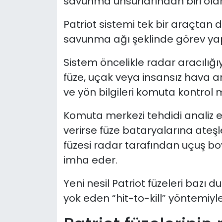
savunma unsurlarından biri olara
Patriot sistemi tek bir araçtan de
savunma ağı şeklinde görev ya
Sistem öncelikle radar aracılığı
füze, uçak veya insansız hava ara
ve yön bilgileri komuta kontrol m
Komuta merkezi tehdidi analiz 
verirse füze bataryalarına ateşl
füzesi radar tarafından uçuş bo
imha eder.
Yeni nesil Patriot füzeleri baz
yok eden “hit-to-kill” yöntemiyle 