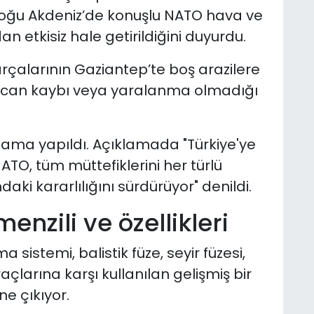
Doğu Akdeniz’de konuşlu NATO hava ve
n etkisiz hale getirildiğini duyurdu.
alarının Gaziantep’te boş arazilere
r can kaybı veya yaralanma olmadığı
lama yapıldı. Açıklamada "Türkiye'ye
ATO, tüm müttefiklerini her türlü
i kararlılığını sürdürüyor" denildi.
menzili ve özellikleri
istemi, balistik füze, seyir füzesi,
çlarına karşı kullanılan gelişmiş bir
e çıkıyor.