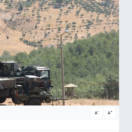
-
+
A
A