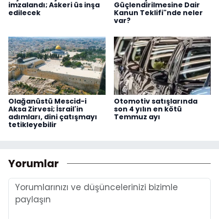
imzalandı; Askeri üs inşa
Güçlendirilmesine Dair
edilecek
Kanun Teklifi"nde neler
var?
Olağanüstü Mescid-i
Otomotiv satışlarında
Aksa Zirvesi; İsrail'in
son 4 yılın en kötü
adımları, dini çatışmayı
Temmuz ayı
tetikleyebilir
Yorumlar