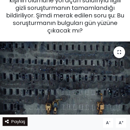
kişinin ölümüne yol açan saldırıyla ilgili
gizli soruşturmanın tamamlandığı
bildiriliyor. Şimdi merak edilen soru şu: Bu
soruşturmanın bulguları gün yüzüne
çıkacak mı?
Paylaş
-
+
A
A