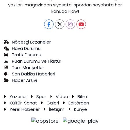
yazıları, magazinden siyasete, spordan seyahate her
konuda Flow!
Nöbetçi Eczaneler
Hava Durumu
Trafik Durumu
Puan Durumu ve Fikstür
Tüm Manşetler
Son Dakika Haberleri
Haber Arşivi
Yazarlar
Spor
Video
Bilim
Kültür-Sanat
Galeri
Editörden
Yerel Haberler
İletişim
Künye