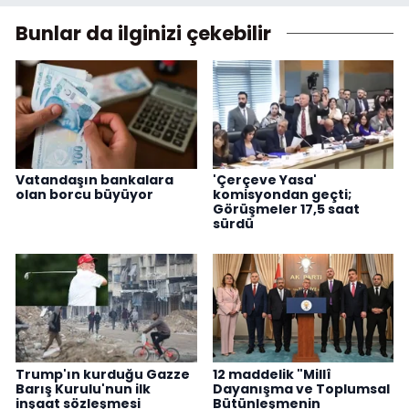
Bunlar da ilginizi çekebilir
Vatandaşın bankalara
'Çerçeve Yasa'
olan borcu büyüyor
komisyondan geçti;
Görüşmeler 17,5 saat
sürdü
Trump'ın kurduğu Gazze
12 maddelik "Millî
Barış Kurulu'nun ilk
Dayanışma ve Toplumsal
inşaat sözleşmesi
Bütünleşmenin