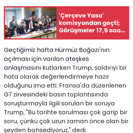
'Çerçeve Yasa'
komisyondan geçti;
Görüşmeler 17,5 saat
sürdü
Geçtiğimiz hafta Hürmüz Boğazı'nın
açılması için varılan ateşkes
anlaşmasını
kutlarken
Trump, saldırıyı bir
hata olarak değerlendirmeye hazır
olduğunu ima etti. Fransa'da düzenlenen
G7 zirvesindeki basın toplantısında
soruşturmayla ilgili sorulan bir soruya
Trump, "Bu tarihte sorulması çok garip bir
soru, çünkü çok uzun zaman önce olan bir
şeyden bahsediyoruz," dedi.