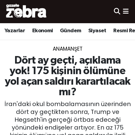
Yazarlar
Nöbetçi Eczaneler
Yazarlar
Ekonomi
Gündem
Siyaset
Resmi R
Ekonomi
Hava Durumu
ANAMANŞET
Kültür-Sanat
Trafik Durumu
Dört ay geçti, açıklama
Yerel
Süper Lig Puan Durumu ve Fikstür
yok! 175 kişinin ölümüne
yol açan saldırı karartılacak
Spor
Tüm Manşetler
mı?
Son Dakika Haberleri
İran'daki okul bombalamasının üzerinden
dört ay geçtikten sonra, Trump ve
Haber Arşivi
Hegseth'in gerçeği örtbas edeceği
yönündeki endişeler artıyor. En az 175