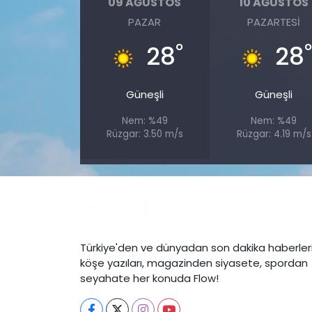
09 AĞUSTOS
10 AĞUSTOS
PAZAR
PAZARTESI
°
28
28
Güneşli
Güneşli
Nem: %49
Nem: %49
Rüzgar: 3.50 m/s
Rüzgar: 4.19 m/s
Türkiye'den ve dünyadan son dakika haberleri
köşe yazıları, magazinden siyasete, spordan
seyahate her konuda Flow!