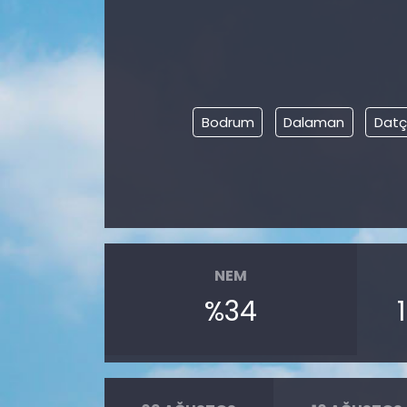
Bodrum
Dalaman
Dat
NEM
%34