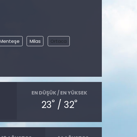
Menteşe
Milas
Ortaca
EN DÜŞÜK / EN YÜKSEK
°
°
23
/ 32