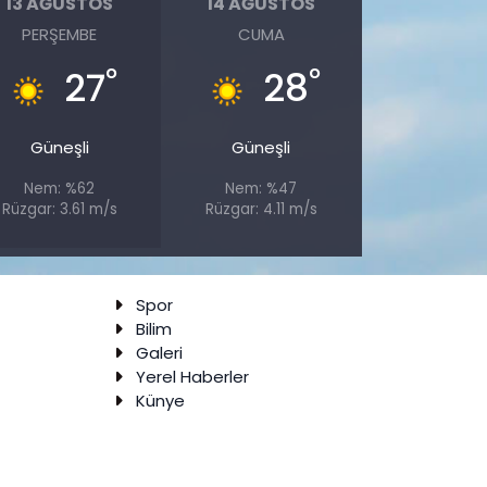
13 AĞUSTOS
14 AĞUSTOS
PERŞEMBE
CUMA
°
°
27
28
Güneşli
Güneşli
Nem: %62
Nem: %47
Rüzgar: 3.61 m/s
Rüzgar: 4.11 m/s
Spor
Bilim
Galeri
Yerel Haberler
Künye