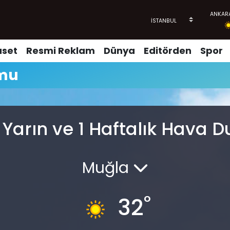
aset
Resmi Reklam
Dünya
Editörden
Spor
umu
Yarın ve 1 Haftalık Hava
Muğla
°
32