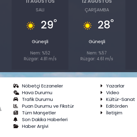
11 AĞUSTOS
12 AĞUSTOS
SALI
ÇARŞAMBA
°
°
°
29
28
Güneşli
Güneşli
Nem: %52
Nem: %57
Rüzgar: 4.81 m/s
Rüzgar: 4.61 m/s
Nöbetçi Eczaneler
Yazarlar
Hava Durumu
Video
Trafik Durumu
Kültür-Sanat
Puan Durumu ve Fikstür
Editörden
,
Tüm Manşetler
İletişim
Son Dakika Haberleri
Haber Arşivi