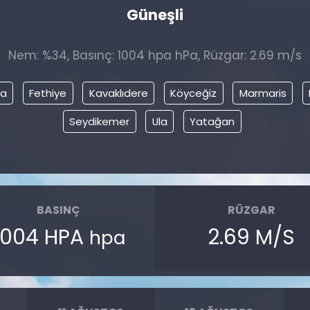
Güneşli
Nem: %34, Basınç: 1004 hpa hPa, Rüzgar: 2.69 m/s
ça
Fethiye
Kavaklıdere
Köyceğiz
Marmaris
Seydikemer
Ula
Yatağan
BASINÇ
RÜZGAR
1004 HPA
2.69 M/S
hpa