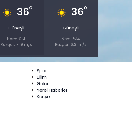
°
°
36
36
Güneşli
Güneşli
Nem: %14
Nem: %14
Rüzgar: 7.19 m/s
Rüzgar: 6.31 m/s
Spor
Bilim
Galeri
Yerel Haberler
Künye