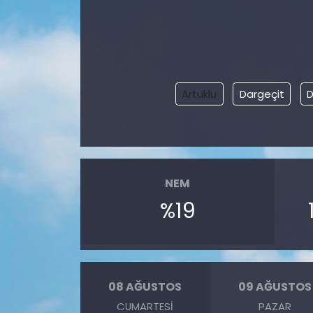
Artuklu
Dargeçit
D
NEM
%19
08 AĞUSTOS
09 AĞUSTOS
CUMARTESI
PAZAR