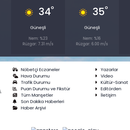
°
°
34
35
Güneşli
Güneşli
Nem: %23
Nem: %16
s
Rüzgar: 7.31 m/s
Rüzgar: 6.00 m/s
Nöbetçi Eczaneler
Yazarlar
Hava Durumu
Video
Trafik Durumu
Kültür-Sanat
Puan Durumu ve Fikstür
Editörden
,
Tüm Manşetler
İletişim
Son Dakika Haberleri
Haber Arşivi