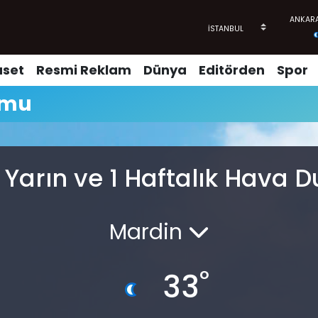
aset
Resmi Reklam
Dünya
Editörden
Spor
umu
 Yarın ve 1 Haftalık Hava
Mardin
°
33