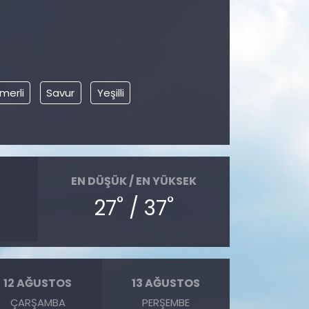
merli
Savur
Yeşilli
EN DÜŞÜK / EN YÜKSEK
°
°
27
/ 37
12 AĞUSTOS
13 AĞUSTOS
ÇARŞAMBA
PERŞEMBE