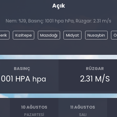
Açık
Nem: %19, Basınç: 1001 hpa hPa, Rüzgar: 2.31 m/s
erik
Kızıltepe
Mazıdağı
Midyat
Nusaybin
Ö
BASINÇ
RÜZGAR
1001 HPA
2.31 M/S
hpa
10 AĞUSTOS
11 AĞUSTOS
PAZARTESI
SALI