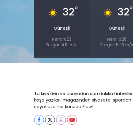
°
°
32
32
Güneşli
Güneşli
Nem: %23
Nem: %28
Rüzgar: 4.81 m/s
Rüzgar: 5.00 m/
Türkiye'den ve dünyadan son dakika haberleri
köşe yazıları, magazinden siyasete, spordan
seyahate her konuda Flow!