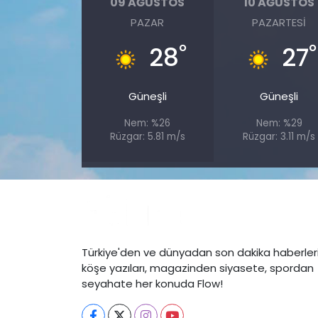
09 AĞUSTOS
10 AĞUSTOS
PAZAR
PAZARTESI
°
°
28
27
Güneşli
Güneşli
Nem: %26
Nem: %29
Rüzgar: 5.81 m/s
Rüzgar: 3.11 m/s
Türkiye'den ve dünyadan son dakika haberleri
köşe yazıları, magazinden siyasete, spordan
seyahate her konuda Flow!