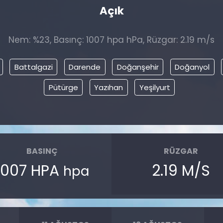
Açık
Nem: %23, Basınç: 1007 hpa hPa, Rüzgar: 2.19 m/s
Battalgazi
Darende
Doğanşehir
Doğanyol
Pütürge
Yazıhan
Yeşilyurt
BASINÇ
RÜZGAR
1007 HPA
2.19 M/S
hpa