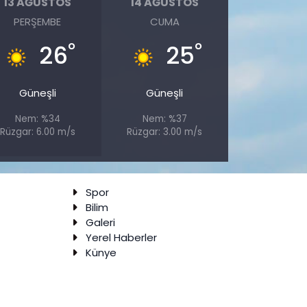
13 AĞUSTOS
14 AĞUSTOS
PERŞEMBE
CUMA
°
°
26
25
Güneşli
Güneşli
Nem: %34
Nem: %37
Rüzgar: 6.00 m/s
Rüzgar: 3.00 m/s
Spor
Bilim
Galeri
Yerel Haberler
Künye