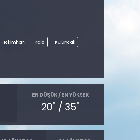
Hekimhan
Kale
Kuluncak
EN DÜŞÜK / EN YÜKSEK
°
°
20
/ 35