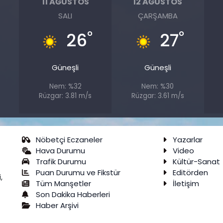
11 AĞUSTOS
12 AĞUSTOS
SALI
ÇARŞAMBA
°
°
26
27
Güneşli
Güneşli
Nem: %32
Nem: %30
Rüzgar: 3.81 m/s
Rüzgar: 3.61 m/s
Nöbetçi Eczaneler
Yazarlar
Hava Durumu
Video
Trafik Durumu
Kültür-Sanat
Puan Durumu ve Fikstür
Editörden
,
Tüm Manşetler
İletişim
Son Dakika Haberleri
Haber Arşivi