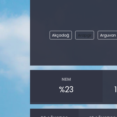
Akçadağ
Arapgir
Arguvan
NEM
%23