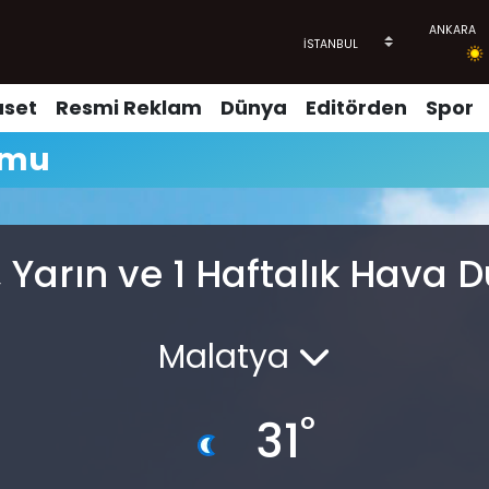
aset
Resmi Reklam
Dünya
Editörden
Spor
umu
 Yarın ve 1 Haftalık Hava
Malatya
°
31