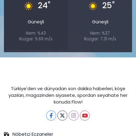
°
°
24
25
Güneşli
Güneşli
Nem: %43
Nem: %37
Rüzgar: 5.69 m/s
Rüzgar: 7.31 m/s
Türkiye'den ve dünyadan son dakika haberleri, köşe
yazıları, magazinden siyasete, spordan seyahate her
konuda Flow!
Nöbetçi Eczaneler