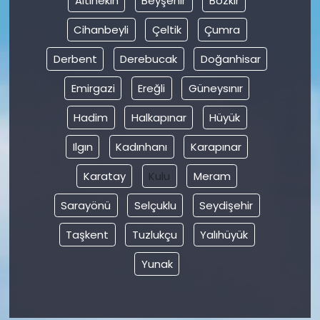
Altınekin
Beyşehir
Bozkır
Cihanbeyli
Çeltik
Çumra
Derbent
Derebucak
Doğanhisar
Emirgazi
Ereğli
Güneysınır
Hadim
Halkapınar
Hüyük
Ilgın
Kadınhanı
Karapınar
Karatay
Kulu
Meram
Sarayönü
Selçuklu
Seydişehir
Taşkent
Tuzlukçu
Yalıhüyük
Yunak