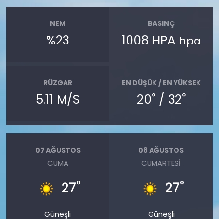
NEM
BASINÇ
%23
1008 HPA
hpa
RÜZGAR
EN DÜŞÜK / EN YÜKSEK
°
°
5.11 M/S
20
/ 32
07 AĞUSTOS
08 AĞUSTOS
CUMA
CUMARTESI
°
°
27
27
Güneşli
Güneşli