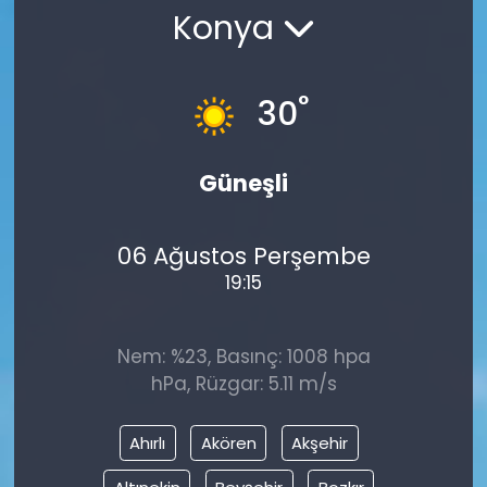
Konya
°
30
Güneşli
06 Ağustos Perşembe
19:15
Nem: %23, Basınç: 1008 hpa
hPa, Rüzgar: 5.11 m/s
Ahırlı
Akören
Akşehir