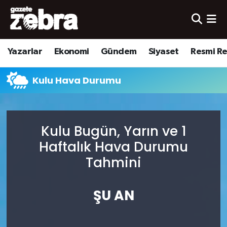
Yazarlar
Nöbetçi Eczaneler
Yazarlar
Ekonomi
Gündem
Siyaset
Resmi R
Ekonomi
Hava Durumu
Kulu Hava Durumu
Kültür-Sanat
Trafik Durumu
Yerel
Süper Lig Puan Durumu ve Fikstür
Kulu Bugün, Yarın ve 1
Spor
Tüm Manşetler
Haftalık Hava Durumu
Tahmini
Son Dakika Haberleri
ŞU AN
Haber Arşivi