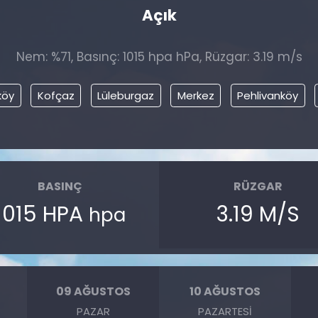
Açık
Nem: %71, Basınç: 1015 hpa hPa, Rüzgar: 3.19 m/s
köy
Kofçaz
Lüleburgaz
Merkez
Pehlivanköy
BASINÇ
RÜZGAR
1015 HPA
3.19 M/S
hpa
09 AĞUSTOS
10 AĞUSTOS
PAZAR
PAZARTESI