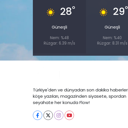
°
28
29
Güneşli
Güneşli
Nem: %48
Nem: %40
Rüzgar: 6.39 m/s
Rüzgar: 8.31 m/s
Türkiye'den ve dünyadan son dakika haberleri
köşe yazıları, magazinden siyasete, spordan
seyahate her konuda Flow!