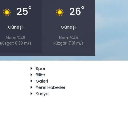
°
°
25
26
Güneşli
Güneşli
Nem: %48
Nem: %45
Rüzgar: 8.39 m/s
Rüzgar: 7.81 m/s
Spor
Bilim
Galeri
Yerel Haberler
Künye