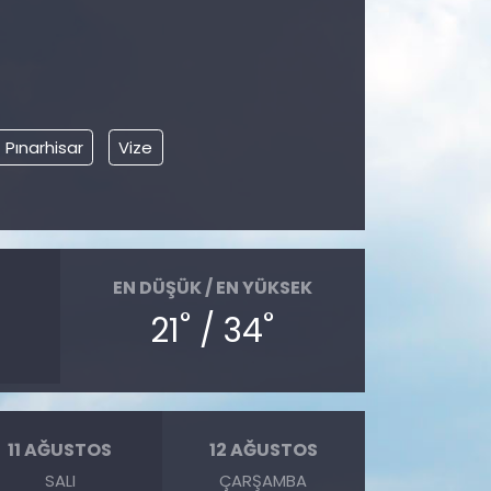
Pınarhisar
Vize
EN DÜŞÜK / EN YÜKSEK
°
°
21
/ 34
11 AĞUSTOS
12 AĞUSTOS
SALI
ÇARŞAMBA