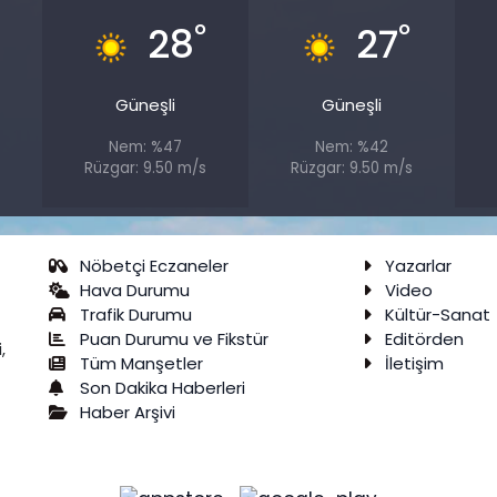
°
°
°
28
27
Güneşli
Güneşli
Nem: %47
Nem: %42
Rüzgar: 9.50 m/s
Rüzgar: 9.50 m/s
Nöbetçi Eczaneler
Yazarlar
Hava Durumu
Video
Trafik Durumu
Kültür-Sanat
Puan Durumu ve Fikstür
Editörden
,
Tüm Manşetler
İletişim
Son Dakika Haberleri
Haber Arşivi