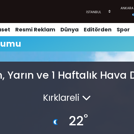
aset
Resmi Reklam
Dünya
Editörden
Spor
urumu
 Yarın ve 1 Haftalık Hav
Kırklareli
°
22