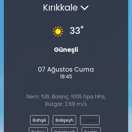
Kırıkkale
°
33
Güneşli
07 Ağustos Cuma
18:45
Nem: %16, Basınç: 1005 hpa hPa,
Rüzgar: 2.69 m/s
Bahşılı
Balışeyh
Çelebi