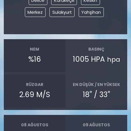
Delice
Karakeçili
Keskin
Merkez
Sulakyurt
Yahşihan
NEM
BASINÇ
%16
1005 HPA
hpa
RÜZGAR
EN DÜŞÜK / EN YÜKSEK
°
°
2.69 M/S
18
/ 33
08 AĞUSTOS
09 AĞUSTOS