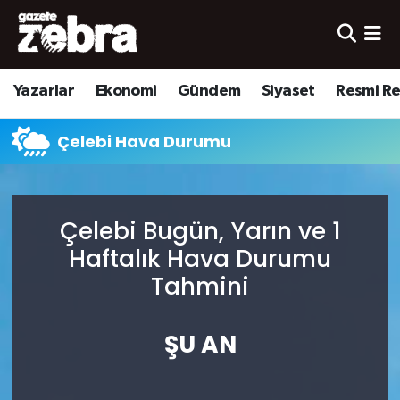
Yazarlar
Nöbetçi Eczaneler
Yazarlar
Ekonomi
Gündem
Siyaset
Resmi R
Ekonomi
Hava Durumu
Çelebi Hava Durumu
Kültür-Sanat
Trafik Durumu
Yerel
Süper Lig Puan Durumu ve Fikstür
Çelebi Bugün, Yarın ve 1
Spor
Tüm Manşetler
Haftalık Hava Durumu
Tahmini
Son Dakika Haberleri
ŞU AN
Haber Arşivi