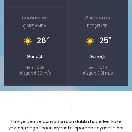
12 AĞUSTOS
13 AĞUSTOS
ÇARŞAMBA
PERŞEMBE
°
°
26
25
Güneşli
Güneşli
Nem: %39
Nem: %40
Rüzgar: 6.00 m/s
Rüzgar: 9.31 m/s
Türkiye'den ve dünyadan son dakika haberleri, köşe
yazıları, magazinden siyasete, spordan seyahate her