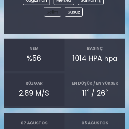
Kağızman
Merkez
Sarıkamış
Selim
Susuz
NEM
BASINÇ
%56
1014 HPA
hpa
RÜZGAR
EN DÜŞÜK / EN YÜKSEK
°
°
2.89 M/S
11
/ 26
07 AĞUSTOS
08 AĞUSTOS