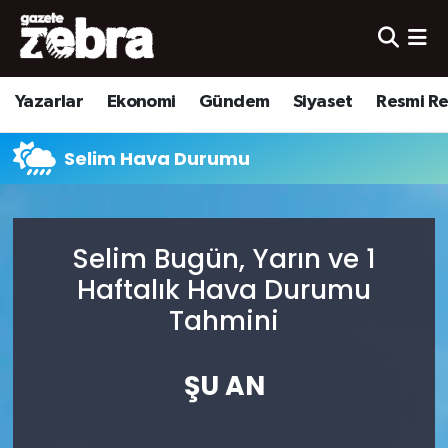
Yazarlar
Nöbetçi Eczaneler
Yazarlar
Ekonomi
Gündem
Siyaset
Resmi R
Ekonomi
Hava Durumu
Selim Hava Durumu
Kültür-Sanat
Trafik Durumu
Yerel
Süper Lig Puan Durumu ve Fikstür
Selim Bugün, Yarın ve 1
Spor
Tüm Manşetler
Haftalık Hava Durumu
Tahmini
Son Dakika Haberleri
ŞU AN
Haber Arşivi