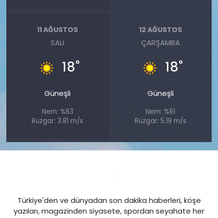
11 AĞUSTOS
12 AĞUSTOS
SALI
ÇARŞAMBA
°
°
18
18
Güneşli
Güneşli
Nem: %63
Nem: %61
Rüzgar: 3.81 m/s
Rüzgar: 5.19 m/s
Türkiye'den ve dünyadan son dakika haberleri, köşe
yazıları, magazinden siyasete, spordan seyahate her