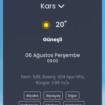
Kars
°
20
Güneşli
06 Ağustos Perşembe
09:00
Nem: %56, Basınç: 1014 hpa hPa,
Rüzgar: 2.89 m/s
Akyaka
Arpaçay
Digor