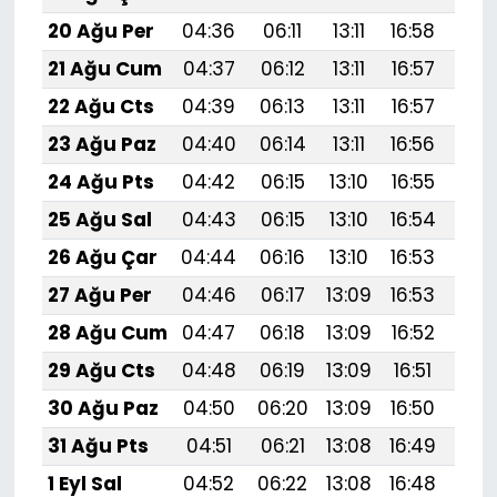
20 Ağu Per
04:36
06:11
13:11
16:58
20:
21 Ağu Cum
04:37
06:12
13:11
16:57
20:
22 Ağu Cts
04:39
06:13
13:11
16:57
19:
23 Ağu Paz
04:40
06:14
13:11
16:56
19:
24 Ağu Pts
04:42
06:15
13:10
16:55
19:
25 Ağu Sal
04:43
06:15
13:10
16:54
19:
26 Ağu Çar
04:44
06:16
13:10
16:53
19:
27 Ağu Per
04:46
06:17
13:09
16:53
19:
28 Ağu Cum
04:47
06:18
13:09
16:52
19:
29 Ağu Cts
04:48
06:19
13:09
16:51
19:
30 Ağu Paz
04:50
06:20
13:09
16:50
19:
31 Ağu Pts
04:51
06:21
13:08
16:49
19:
1 Eyl Sal
04:52
06:22
13:08
16:48
19: