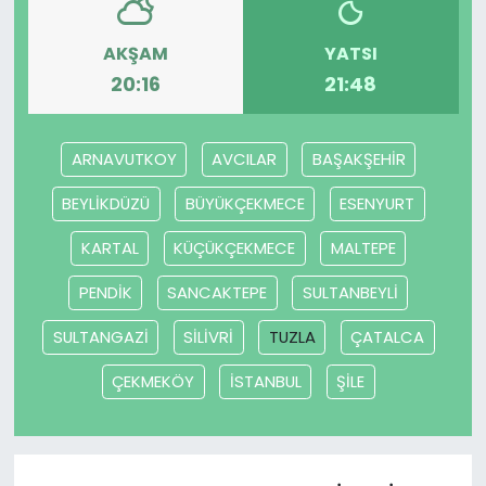
AKŞAM
YATSI
20:16
21:48
ARNAVUTKOY
AVCILAR
BAŞAKŞEHİR
BEYLİKDÜZÜ
BÜYÜKÇEKMECE
ESENYURT
KARTAL
KÜÇÜKÇEKMECE
MALTEPE
PENDİK
SANCAKTEPE
SULTANBEYLİ
SULTANGAZİ
SİLİVRİ
TUZLA
ÇATALCA
ÇEKMEKÖY
İSTANBUL
ŞİLE