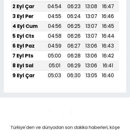
2 Eyl Çar
04:54
06:23
13:08
16:47
19:
3 Eyl Per
04:55
06:24
13:07
16:46
19:
4 Eyl Cum
04:56
06:25
13:07
16:45
19:
5 Eyl Cts
04:58
06:26
13:07
16:44
19:
6 Eyl Paz
04:59
06:27
13:06
16:43
19:
7 Eyl Pts
05:00
06:28
13:06
16:42
19:
8 Eyl Sal
05:01
06:29
13:06
16:41
19:
9 Eyl Çar
05:03
06:30
13:05
16:40
19:
Türkiye'den ve dünyadan son dakika haberleri, köşe