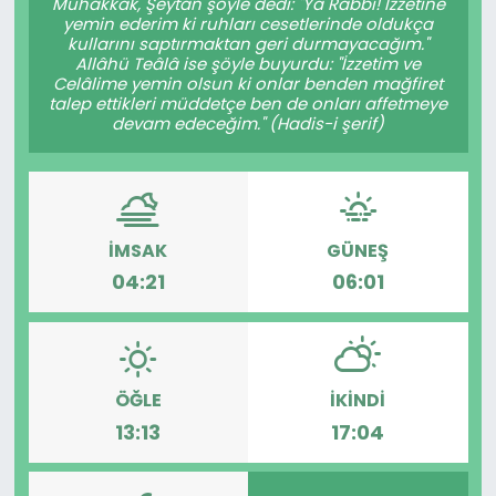
Muhakkak, Şeytan şöyle dedi: "Yâ Rabbi! İzzetine
yemin ederim ki ruhları cesetlerinde oldukça
kullarını saptırmaktan geri durmayacağım."
Allâhü Teâlâ ise şöyle buyurdu: "İzzetim ve
Celâlime yemin olsun ki onlar benden mağfiret
talep ettikleri müddetçe ben de onları affetmeye
devam edeceğim." (Hadis-i şerif)
İMSAK
GÜNEŞ
04:21
06:01
ÖĞLE
İKINDI
13:13
17:04