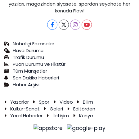
yazıları, magazinden siyasete, spordan seyahate her
konuda Flow!
Nöbetçi Eczaneler
Hava Durumu
Trafik Durumu
Puan Durumu ve Fikstür
Tüm Manşetler
Son Dakika Haberleri
Haber Arşivi
Yazarlar
Spor
Video
Bilim
Kültür-Sanat
Galeri
Editörden
Yerel Haberler
İletişim
Künye