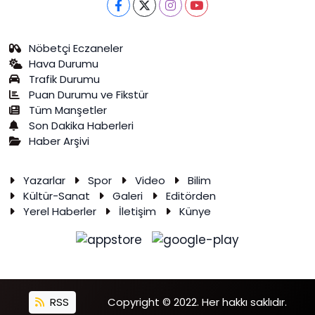
Nöbetçi Eczaneler
Hava Durumu
Trafik Durumu
Puan Durumu ve Fikstür
Tüm Manşetler
Son Dakika Haberleri
Haber Arşivi
Yazarlar
Spor
Video
Bilim
Kültür-Sanat
Galeri
Editörden
Yerel Haberler
İletişim
Künye
RSS
Copyright © 2022. Her hakkı saklıdır.