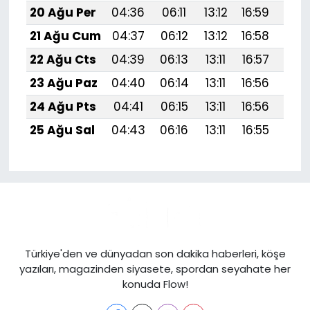
20 Ağu Per
04:36
06:11
13:12
16:59
20:
21 Ağu Cum
04:37
06:12
13:12
16:58
20:
22 Ağu Cts
04:39
06:13
13:11
16:57
20:
23 Ağu Paz
04:40
06:14
13:11
16:56
19:
24 Ağu Pts
04:41
06:15
13:11
16:56
19:
25 Ağu Sal
04:43
06:16
13:11
16:55
19:
Türkiye'den ve dünyadan son dakika haberleri, köşe
yazıları, magazinden siyasete, spordan seyahate her
konuda Flow!