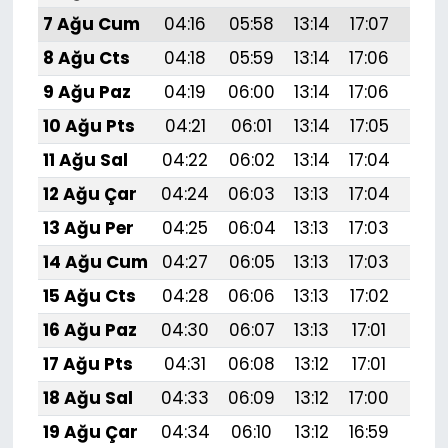
7 Ağu Cum
04:16
05:58
13:14
17:07
20:
8 Ağu Cts
04:18
05:59
13:14
17:06
20:
9 Ağu Paz
04:19
06:00
13:14
17:06
20:
10 Ağu Pts
04:21
06:01
13:14
17:05
20:
11 Ağu Sal
04:22
06:02
13:14
17:04
20:
12 Ağu Çar
04:24
06:03
13:13
17:04
20:
13 Ağu Per
04:25
06:04
13:13
17:03
20:
14 Ağu Cum
04:27
06:05
13:13
17:03
20:
15 Ağu Cts
04:28
06:06
13:13
17:02
20:
16 Ağu Paz
04:30
06:07
13:13
17:01
20:
17 Ağu Pts
04:31
06:08
13:12
17:01
20:
18 Ağu Sal
04:33
06:09
13:12
17:00
20:
19 Ağu Çar
04:34
06:10
13:12
16:59
20: