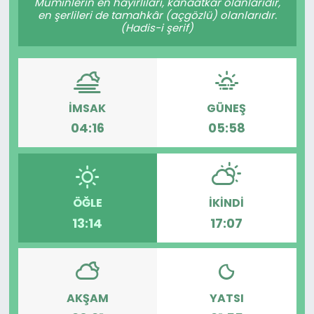
Müminlerin en hayırlıları, kanaatkâr olanlarıdır,
en şerlileri de tamahkâr (açgözlü) olanlarıdır.
(Hadis-i şerif)
İMSAK
GÜNEŞ
04:16
05:58
ÖĞLE
İKINDI
13:14
17:07
AKŞAM
YATSI