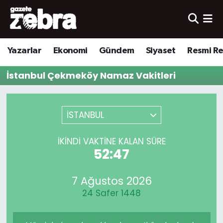
Yazarlar
Nöbetçi Eczaneler
Yazarlar
Ekonomi
Gündem
Siyaset
Resmi R
Ekonomi
Hava Durumu
İstanbul Çekmeköy Namaz Vakitleri
Kültür-Sanat
Trafik Durumu
Yerel
Süper Lig Puan Durumu ve Fikstür
İSTANBUL
Spor
Tüm Manşetler
İKINDI VAKTINE KALAN SÜRE
52:47
Son Dakika Haberleri
7 Ağustos 2026
Haber Arşivi
24 Safer 1448