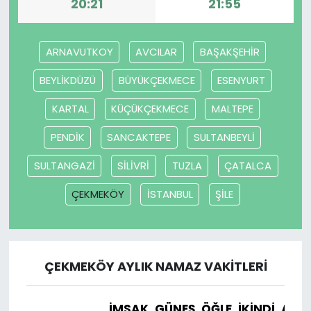
20:21
21:55
ARNAVUTKOY
AVCILAR
BAŞAKŞEHİR
BEYLİKDÜZÜ
BÜYÜKÇEKMECE
ESENYURT
KARTAL
KÜÇÜKÇEKMECE
MALTEPE
PENDİK
SANCAKTEPE
SULTANBEYLİ
SULTANGAZİ
SİLİVRİ
TUZLA
ÇATALCA
ÇEKMEKÖY
İSTANBUL
ŞİLE
ÇEKMEKÖY AYLIK NAMAZ VAKITLERI
İMSAK
GÜNEŞ
ÖĞLE
İKINDI
AKŞ