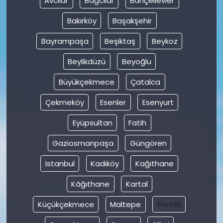
Avcılar
Bağcılar
Bahçelievler
Bakırköy
Başakşehir
Bayrampaşa
Beşiktaş
Beykoz
Beylikdüzü
Beyoğlu
Büyükçekmece
Çatalca
Çekmeköy
Esenler
Esenyurt
Eyüpsultan
Fatih
Gaziosmanpaşa
Güngören
Istanbul
Kadıköy
Kağıthane
Kâğıthane
Kartal
Küçükçekmece
Maltepe
Pendik