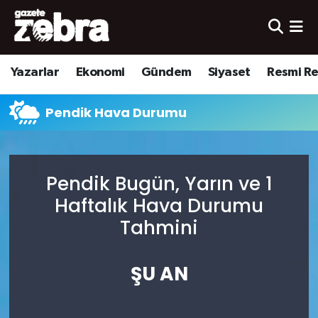
Yazarlar
Nöbetçi Eczaneler
Yazarlar
Ekonomi
Gündem
Siyaset
Resmi R
Ekonomi
Hava Durumu
Pendik Hava Durumu
Kültür-Sanat
Trafik Durumu
Yerel
Süper Lig Puan Durumu ve Fikstür
Pendik Bugün, Yarın ve 1
Spor
Tüm Manşetler
Haftalık Hava Durumu
Tahmini
Son Dakika Haberleri
ŞU AN
Haber Arşivi