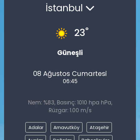
İstanbul
°
23
Güneşli
08 Ağustos Cumartesi
06:45
Nem: %83, Basınç: 1010 hpa hPa,
Rüzgar: 1.00 m/s
Adalar
Arnavutköy
Ataşehir