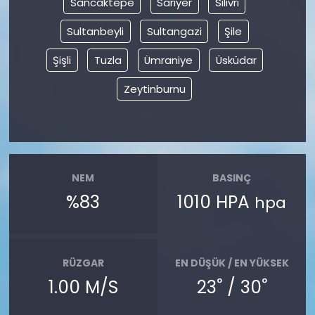
Sancaktepe
Sarıyer
Silivri
Sultanbeyli
Sultangazi
Şile
Şişli
Tuzla
Ümraniye
Üsküdar
Zeytinburnu
NEM
BASINÇ
%83
1010 HPA
hpa
RÜZGAR
EN DÜŞÜK / EN YÜKSEK
°
°
1.00 M/S
23
/ 30