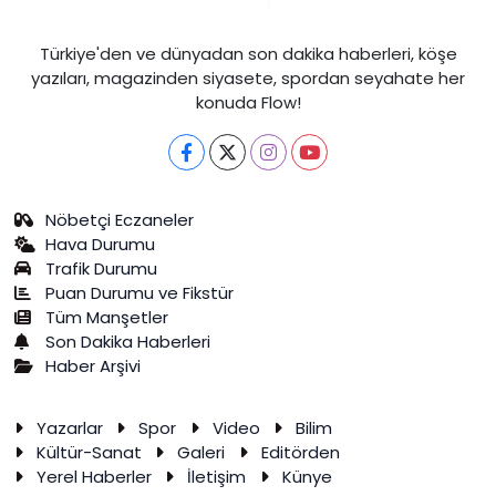
Türkiye'den ve dünyadan son dakika haberleri, köşe
yazıları, magazinden siyasete, spordan seyahate her
konuda Flow!
Nöbetçi Eczaneler
Hava Durumu
Trafik Durumu
Puan Durumu ve Fikstür
Tüm Manşetler
Son Dakika Haberleri
Haber Arşivi
Yazarlar
Spor
Video
Bilim
Kültür-Sanat
Galeri
Editörden
Yerel Haberler
İletişim
Künye