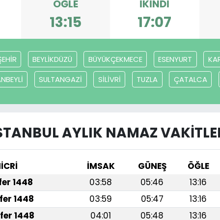
ÖĞLE
İKINDI
13:15
17:07
EHİR
BEYLİKDÜZÜ
BÜYÜKÇEKMECE
ESENYURT
KA
NBEYLİ
SULTANGAZİ
SİLİVRİ
TUZLA
ÇATALCA
STANBUL AYLIK NAMAZ VAKITLE
İCRİ
İMSAK
GÜNEŞ
ÖĞLE
afer 1448
03:58
05:46
13:16
fer 1448
03:59
05:47
13:16
fer 1448
04:01
05:48
13:16