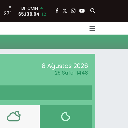
BITCOIN
°
27
65.130,04
1.2
DOLAR
47,7106
0.17
EURO
55,1652
0.27
STERLİN
64,4046
0.35
GRAM ALTIN
6648.99
2.59
8 Ağustos 2026
BİST100
25 Safer 1448
13.773
-19