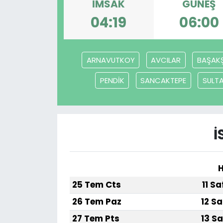
İMSAK
GÜNEŞ
04:19
06:00
ARNAVUTKOY
AVCILAR
BAŞAKŞ
PENDİK
SANCAKTEPE
SULTA
İ
H
25 Tem Cts
11 S
26 Tem Paz
12 Sa
27 Tem Pts
13 Sa