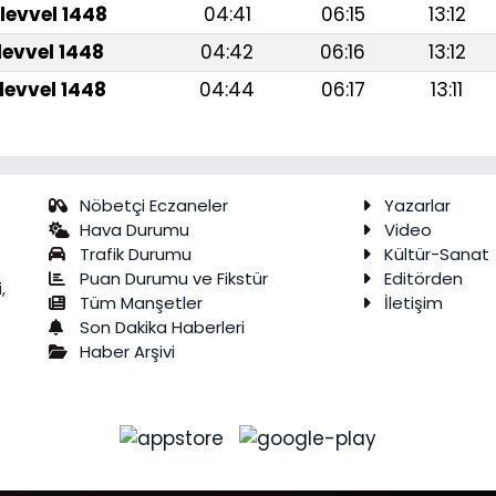
levvel 1448
04:41
06:15
13:12
levvel 1448
04:42
06:16
13:12
levvel 1448
04:44
06:17
13:11
Nöbetçi Eczaneler
Yazarlar
Hava Durumu
Video
Trafik Durumu
Kültür-Sanat
Puan Durumu ve Fikstür
Editörden
,
Tüm Manşetler
İletişim
Son Dakika Haberleri
Haber Arşivi