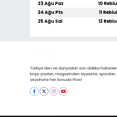
23 Ağu Paz
10 Rebiu
24 Ağu Pts
11 Rebiu
25 Ağu Sal
12 Rebiu
Türkiye'den ve dünyadan son dakika haberleri
köşe yazıları, magazinden siyasete, spordan
seyahate her konuda Flow!