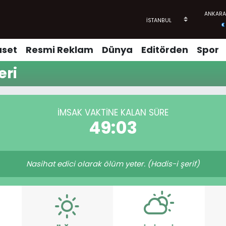
aset
Resmi Reklam
Dünya
Editörden
Spor
eri
İMSAK VAKTINE KALAN SÜRE
49:03
Nasihat edici olarak ölüm yeter. (Hadis-i şerif)