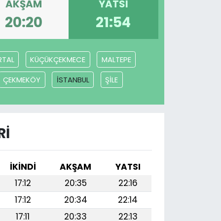
AKŞAM
YATSI
20:20
21:54
RTAL
KÜÇÜKÇEKMECE
MALTEPE
ÇEKMEKÖY
İSTANBUL
ŞİLE
RI
İKINDI
AKŞAM
YATSI
17:12
20:35
22:16
17:12
20:34
22:14
17:11
20:33
22:13