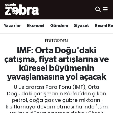
Yazarlar
Nöbetçi Eczaneler
Yazarlar
Ekonomi
Gündem
Siyaset
Resmi R
Ekonomi
Hava Durumu
EDITÖRDEN
Kültür-Sanat
Trafik Durumu
IMF: Orta Doğu'daki
Yerel
Süper Lig Puan Durumu ve Fikstür
çatışma, fiyat artışlarına ve
küresel büyümenin
Spor
Tüm Manşetler
yavaşlamasına yol açacak
Son Dakika Haberleri
Uluslararası Para Fonu (IMF), Orta
Doğu'daki çatışmanın Körfez'den çıkan
Haber Arşivi
petrol, doğalgaz ve gübre miktarını
kısıtlamaya devam etmesi halinde "tüm