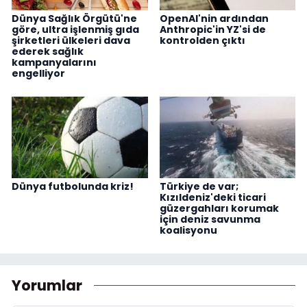
Dünya Sağlık Örgütü'ne
OpenAI'nin ardından
göre, ultra işlenmiş gıda
Anthropic'in YZ'si de
şirketleri ülkeleri dava
kontrolden çıktı
ederek sağlık
kampanyalarını
engelliyor
Dünya futbolunda kriz!
Türkiye de var;
Kızıldeniz'deki ticari
güzergahları korumak
için deniz savunma
koalisyonu
Yorumlar