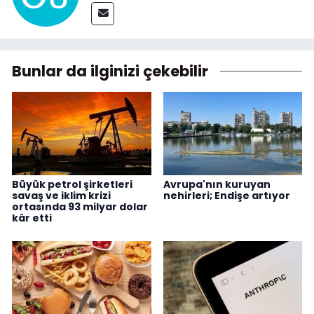
Bunlar da ilginizi çekebilir
Büyük petrol şirketleri
Avrupa'nın kuruyan
savaş ve iklim krizi
nehirleri; Endişe artıyor
ortasında 93 milyar dolar
kâr etti