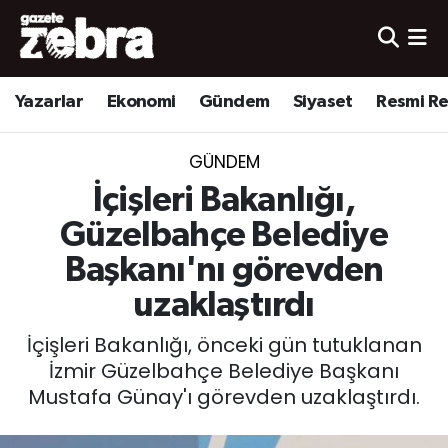
Yazarlar
Nöbetçi Eczaneler
Yazarlar
Ekonomi
Gündem
Siyaset
Resmi R
Ekonomi
Hava Durumu
GÜNDEM
Kültür-Sanat
Trafik Durumu
İçişleri Bakanlığı,
Yerel
Süper Lig Puan Durumu ve Fikstür
Güzelbahçe Belediye
Başkanı'nı görevden
Spor
Tüm Manşetler
uzaklaştırdı
Son Dakika Haberleri
İçişleri Bakanlığı, önceki gün tutuklanan
İzmir Güzelbahçe Belediye Başkanı
Haber Arşivi
Mustafa Günay'ı görevden uzaklaştırdı.