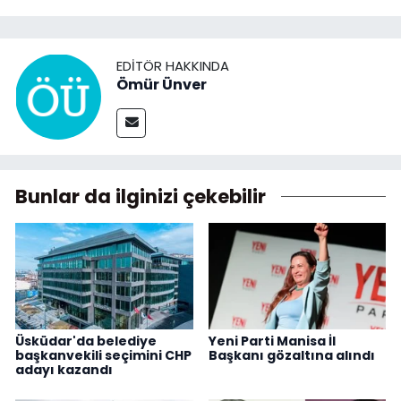
EDITÖR HAKKINDA
Ömür Ünver
Bunlar da ilginizi çekebilir
Üsküdar'da belediye
Yeni Parti Manisa İl
başkanvekili seçimini CHP
Başkanı gözaltına alındı
adayı kazandı