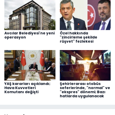
Avcılar Belediyesi'ne yeni
Özel hakkında
operasyon
"zincirleme şekilde
rüşvet" fezlekesi
YAŞ kararları açıklandı;
Şehirlerarası otobüs
Hava Kuvvetleri
seferlerinde, "normal" ve
Komutanı değişti
"ekspres" dönemi; Bazı
hatlarda uygulanacak